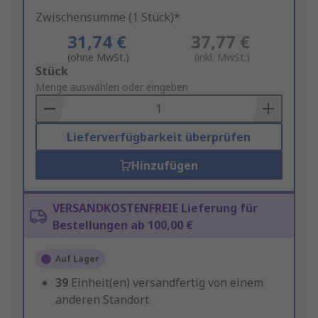
Zwischensumme (1 Stück)*
31,74 €
37,77 €
(ohne MwSt.)
(inkl. MwSt.)
Add
Stück
to
Menge auswählen oder eingeben
Basket
Lieferverfügbarkeit überprüfen
Hinzufügen
VERSANDKOSTENFREIE Lieferung für
Bestellungen ab 100,00 €
Auf Lager
39
Einheit(en) versandfertig von einem
anderen Standort