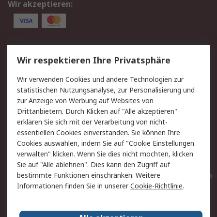
Wir akzeptieren:
Service
Wir respektieren Ihre Privatsphäre
Value Added Services
Lieferlösungen
Wir verwenden Cookies und andere Technologien zur
Rücksendungen
Kontakt
statistischen Nutzungsanalyse, zur Personalisierung und
Hilfe
Privatkunden
zur Anzeige von Werbung auf Websites von
Drittanbietern. Durch Klicken auf "Alle akzeptieren"
Rechtliches
erklären Sie sich mit der Verarbeitung von nicht-
essentiellen Cookies einverstanden. Sie können Ihre
AGB
Datenschutz
Cookies auswählen, indem Sie auf "Cookie Einstellungen
Cookie-Richtlinie
Zahlungsbedingungen
verwalten" klicken. Wenn Sie dies nicht möchten, klicken
Copyright/Impressum
Entsorgung
Sie auf "Alle ablehnen". Dies kann den Zugriff auf
Elektrogeräte/Batterien
bestimmte Funktionen einschränken. Weitere
Informationen finden Sie in unserer
Cookie-Richtlinie
.
Über RS