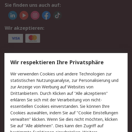
Sie finden uns auch auf:
Wir akzeptieren:
Service
Wir respektieren Ihre Privatsphäre
Value Added Services
Lieferlösungen
Wir verwenden Cookies und andere Technologien zur
Rücksendungen
Kontakt
statistischen Nutzungsanalyse, zur Personalisierung und
Hilfe
Privatkunden
zur Anzeige von Werbung auf Websites von
Drittanbietern. Durch Klicken auf "Alle akzeptieren"
Rechtliches
erklären Sie sich mit der Verarbeitung von nicht-
essentiellen Cookies einverstanden. Sie können Ihre
AGB
Datenschutz
Cookies auswählen, indem Sie auf "Cookie Einstellungen
Cookie-Richtlinie
Zahlungsbedingungen
verwalten" klicken. Wenn Sie dies nicht möchten, klicken
Copyright/Impressum
Entsorgung
Sie auf "Alle ablehnen". Dies kann den Zugriff auf