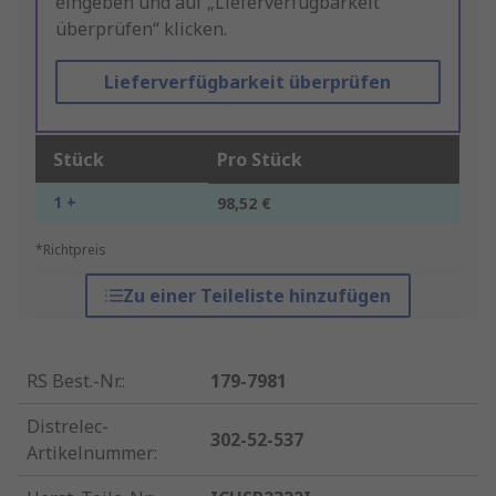
eingeben und auf „Lieferverfügbarkeit
überprüfen“ klicken.
Lieferverfügbarkeit überprüfen
Stück
Pro Stück
1 +
98,52 €
*Richtpreis
Zu einer Teileliste hinzufügen
RS Best.-Nr.
:
179-7981
Distrelec-
302-52-537
Artikelnummer
: