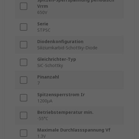
Vrrm
650V
Serie
STPSC
Diodenkonfiguration
Siliziumkarbid-Schottky-Diode
Gleichrichter-Typ
SiC-Schottky
Pinanzahl
7
Spitzensperrstrom Ir
1200μA
Betriebstemperatur min.
-55°C
Maximale Durchlassspannung Vf
1.3V