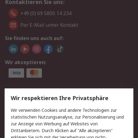
Kontaktieren Sie uns:
+49 (0) 69 5800 14 234
Per E-Mail unter Kontakt
Sie finden uns auch auf:
Wir akzeptieren:
Service
Wir respektieren Ihre Privatsphäre
Value Added Services
Lieferlösungen
Wir verwenden Cookies und andere Technologien zur
Rücksendungen
Kontakt
statistischen Nutzungsanalyse, zur Personalisierung und
Hilfe
Privatkunden
zur Anzeige von Werbung auf Websites von
Drittanbietern. Durch Klicken auf "Alle akzeptieren"
Rechtliches
erklären Sie sich mit der Verarbeitung von nicht-