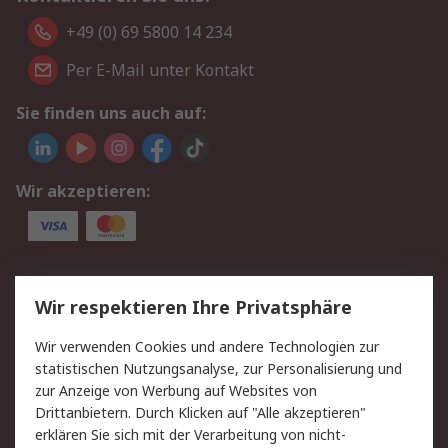
+49 (0) 69 5800 14 234
Per E-Mail unter Kontakt
Sie finden uns auch auf:
Wir akzeptieren:
Service
Wir respektieren Ihre Privatsphäre
Value Added Services
Lieferlösungen
Wir verwenden Cookies und andere Technologien zur
Rücksendungen
Kontakt
statistischen Nutzungsanalyse, zur Personalisierung und
Hilfe
Privatkunden
zur Anzeige von Werbung auf Websites von
Drittanbietern. Durch Klicken auf "Alle akzeptieren"
Rechtliches
erklären Sie sich mit der Verarbeitung von nicht-