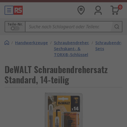
0
Teile-Nr.
/
Handwerkzeuge
/
Schraubendreher,
/
Schraubendreh
Sechskant- &
Sets
TORX®-Schlüssel
DeWALT Schraubendrehersatz
Standard, 14-teilig