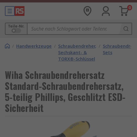
0
Teile-Nr.
/
Handwerkzeuge
/
Schraubendreher,
/
Schraubendreh
Sechskant- &
Sets
TORX®-Schlüssel
Wiha Schraubendrehersatz
Standard-Schraubendrehersatz,
5-teilig Phillips, Geschlitzt ESD-
Sicherheit