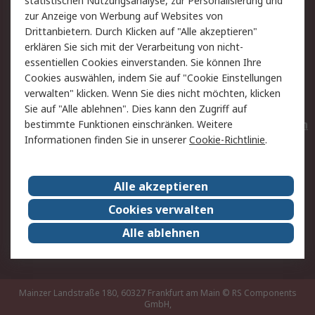
statistischen Nutzungsanalyse, zur Personalisierung und
Hilfe
Privatkunden
zur Anzeige von Werbung auf Websites von
Drittanbietern. Durch Klicken auf "Alle akzeptieren"
Rechtliches
erklären Sie sich mit der Verarbeitung von nicht-
essentiellen Cookies einverstanden. Sie können Ihre
AGB
Datenschutz
Cookies auswählen, indem Sie auf "Cookie Einstellungen
Cookie-Richtlinie
Zahlungsbedingungen
verwalten" klicken. Wenn Sie dies nicht möchten, klicken
Copyright/Impressum
Entsorgung
Sie auf "Alle ablehnen". Dies kann den Zugriff auf
Elektrogeräte/Batterien
bestimmte Funktionen einschränken. Weitere
Informationen finden Sie in unserer
Cookie-Richtlinie
.
Über RS
Alle akzeptieren
Unternehmen
RS weltweit
Karriere bei RS
Nachhaltigkeit
Cookies verwalten
Qualität/Umwelt/Zertifikate
Presse-Center
Alle ablehnen
Event-Center
Mainzer Landstraße 180, 60327 Frankfurt am Main
© RS Components
GmbH,