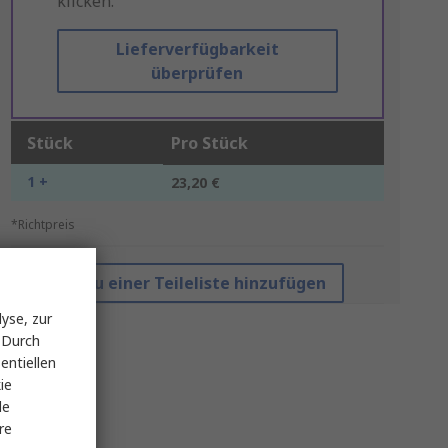
klicken.
Lieferverfügbarkeit
überprüfen
Stück
Pro Stück
1 +
23,20 €
*Richtpreis
Zu einer Teileliste hinzufügen
yse, zur
 Durch
entiellen
ie
le
re