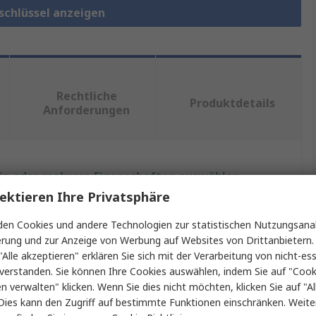
schlüssel anzeigen
Rechtliche
Produktdetails
Anforderungen
ein oder mehrere Eigenschaften auswählen.
ektieren Ihre Privatsphäre
ft
Wert
en Cookies und andere Technologien zur statistischen Nutzungsanal
erung und zur Anzeige von Werbung auf Websites von Drittanbietern.
RS PRO
"Alle akzeptieren" erklären Sie sich mit der Verarbeitung von nicht-ess
lüsselart
Einstellbar
verstanden. Sie können Ihre Cookies auswählen, indem Sie auf "Cook
en verwalten" klicken. Wenn Sie dies nicht möchten, klicken Sie auf "Al
ung
30 mm
Dies kann den Zugriff auf bestimmte Funktionen einschränken. Weite