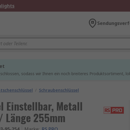
lights
Sendungsverf
et
chlossen, sodass wir Ihnen ein noch breiteres Produktsortiment, lo
atschenschlüssel
/
Schraubenschlüssel
Einstellbar, Metall
, / Länge 255mm
3-95-254
Marke
:
RS PRO