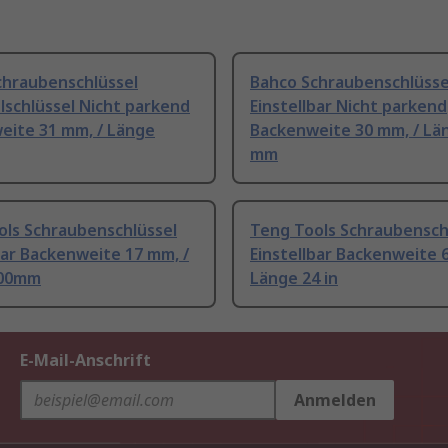
chraubenschlüssel
Bahco Schraubenschlüsse
lschlüssel Nicht parkend
Einstellbar Nicht parkend
eite 31 mm, / Länge
Backenweite 30 mm, / Lä
mm
ols Schraubenschlüssel
Teng Tools Schraubensch
bar Backenweite 17 mm, /
Einstellbar Backenweite 
100mm
Länge 24 in
E-Mail-Anschrift
Anmelden