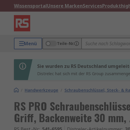
Wissensportal
Unsere Marken
Services
Produkthigh
Menü
Teile-Nr.
Sie wurden zu RS Deutschland umgeleit
Distrelec hat sich mit der RS Group zusammenges
/
Handwerkzeuge
/
Schraubenschlüssel, Steck- & R
RS PRO Schraubenschlüssel 
Griff, Backenweite 30 mm
RS Best.-Nr.
:
541-6595
Distrelec-Artikelnummer
:
30