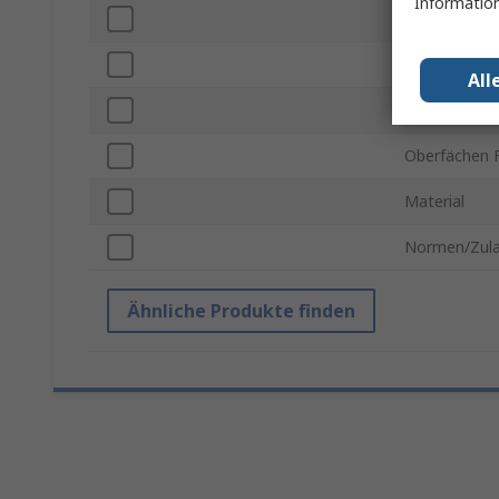
Information
Produkt Typ
Länge
All
Grifftype
Oberfächen F
Material
Normen/Zul
Ähnliche Produkte finden