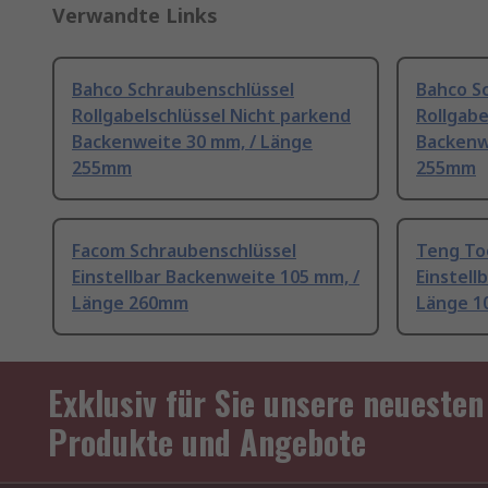
Verwandte Links
Bahco Schraubenschlüssel
Bahco S
Rollgabelschlüssel Nicht parkend
Rollgabe
Backenweite 30 mm, / Länge
Backenw
255mm
255mm
Facom Schraubenschlüssel
Teng To
Einstellbar Backenweite 105 mm, /
Einstell
Länge 260mm
Länge 
Exklusiv für Sie unsere neuesten
Produkte und Angebote