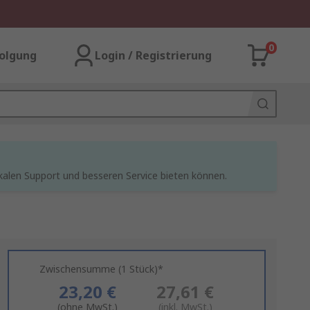
0
olgung
Login / Registrierung
kalen Support und besseren Service bieten können.
Zwischensumme (1 Stück)*
23,20 €
27,61 €
(ohne MwSt.)
(inkl. MwSt.)