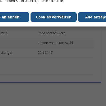
en finden Sie in unserer
Cookie-Richtlinie
.
Schraubenschlüssel
255mm
e ablehnen
Cookies verwalten
Alle akzep
Metall
inish
Phosphatschwarz
Chrom Vanadium Stahl
assungen
DIN 3117