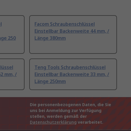
l
Facom Schraubenschlüssel
Einstellbar Backenweite 44 mm, /
nge 250
Länge 380mm
lüssel
Teng Tools Schraubenschlüssel
62 mm, /
Einstellbar Backenweite 33 mm, /
Länge 250mm
Die personenbezogenen Daten, die Sie
uns bei Anmeldung zur Verfügung
stellen, werden gemäß der
Datenschutzerklärung
verarbeitet.