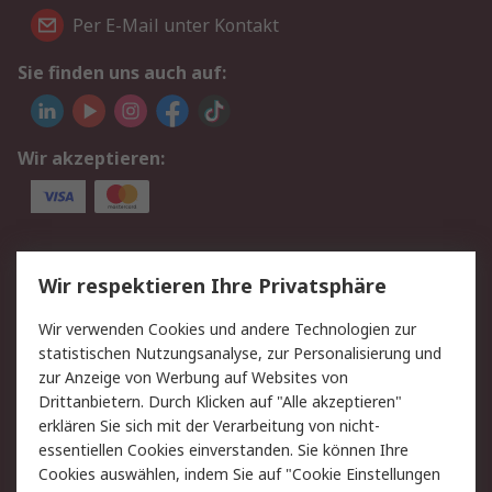
Per E-Mail unter Kontakt
Sie finden uns auch auf:
Wir akzeptieren:
Service
Wir respektieren Ihre Privatsphäre
Value Added Services
Lieferlösungen
Wir verwenden Cookies und andere Technologien zur
Rücksendungen
Kontakt
statistischen Nutzungsanalyse, zur Personalisierung und
Hilfe
Privatkunden
zur Anzeige von Werbung auf Websites von
Drittanbietern. Durch Klicken auf "Alle akzeptieren"
Rechtliches
erklären Sie sich mit der Verarbeitung von nicht-
essentiellen Cookies einverstanden. Sie können Ihre
AGB
Datenschutz
Cookies auswählen, indem Sie auf "Cookie Einstellungen
Cookie-Richtlinie
Zahlungsbedingungen