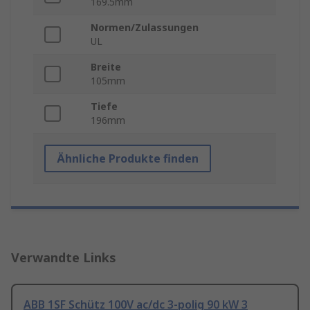
169.5mm
Normen/Zulassungen
UL
Breite
105mm
Tiefe
196mm
Ähnliche Produkte finden
Verwandte Links
ABB 1SF Schütz 100V ac/dc 3-polig 90 kW 3