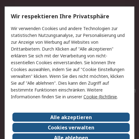
Service
Wir respektieren Ihre Privatsphäre
Value Added Services
Lieferlösungen
Wir verwenden Cookies und andere Technologien zur
Rücksendungen
Kontakt
statistischen Nutzungsanalyse, zur Personalisierung und
Hilfe
Privatkunden
zur Anzeige von Werbung auf Websites von
Drittanbietern. Durch Klicken auf "Alle akzeptieren"
Rechtliches
erklären Sie sich mit der Verarbeitung von nicht-
essentiellen Cookies einverstanden. Sie können Ihre
AGB
Datenschutz
Cookies auswählen, indem Sie auf "Cookie Einstellungen
Cookie-Richtlinie
Zahlungsbedingungen
verwalten" klicken. Wenn Sie dies nicht möchten, klicken
Copyright/Impressum
Entsorgung
Sie auf "Alle ablehnen". Dies kann den Zugriff auf
Elektrogeräte/Batterien
bestimmte Funktionen einschränken. Weitere
Informationen finden Sie in unserer
Cookie-Richtlinie
.
Über RS
Alle akzeptieren
Unternehmen
RS weltweit
Karriere bei RS
Nachhaltigkeit
Cookies verwalten
Qualität/Umwelt/Zertifikate
Presse-Center
Alle ablehnen