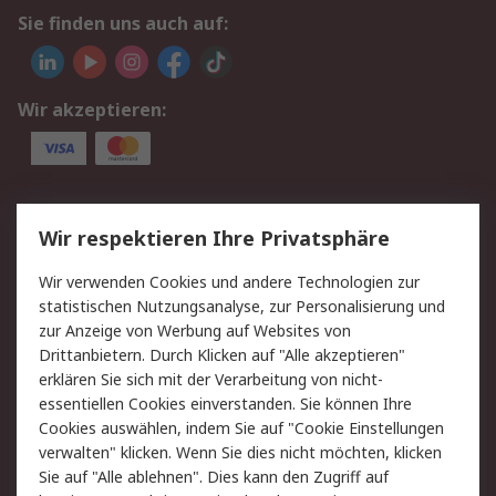
Sie finden uns auch auf:
Wir akzeptieren:
Service
Wir respektieren Ihre Privatsphäre
Value Added Services
Lieferlösungen
Wir verwenden Cookies und andere Technologien zur
Rücksendungen
Kontakt
statistischen Nutzungsanalyse, zur Personalisierung und
Hilfe
Privatkunden
zur Anzeige von Werbung auf Websites von
Drittanbietern. Durch Klicken auf "Alle akzeptieren"
Rechtliches
erklären Sie sich mit der Verarbeitung von nicht-
essentiellen Cookies einverstanden. Sie können Ihre
AGB
Datenschutz
Cookies auswählen, indem Sie auf "Cookie Einstellungen
Cookie-Richtlinie
Zahlungsbedingungen
verwalten" klicken. Wenn Sie dies nicht möchten, klicken
Copyright/Impressum
Entsorgung
Sie auf "Alle ablehnen". Dies kann den Zugriff auf