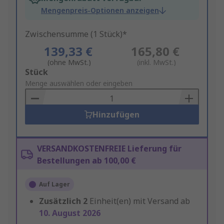
Mengenpreis-Optionen anzeigen
Zwischensumme (1 Stück)*
139,33 €
165,80 €
(ohne MwSt.)
(inkl. MwSt.)
Add
Stück
to
Menge auswählen oder eingeben
Basket
Hinzufügen
VERSANDKOSTENFREIE Lieferung für
Bestellungen ab 100,00 €
Auf Lager
Zusätzlich
2
Einheit(en) mit Versand ab
10. August 2026