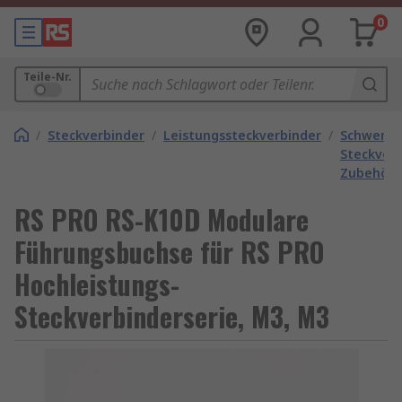
0
Teile-Nr.
/
Steckverbinder
/
Leistungssteckverbinder
/
Schwere
Steckver
Zubehör
RS PRO RS-K10D Modulare
Führungsbuchse für RS PRO
Hochleistungs-
Steckverbinderserie, M3, M3