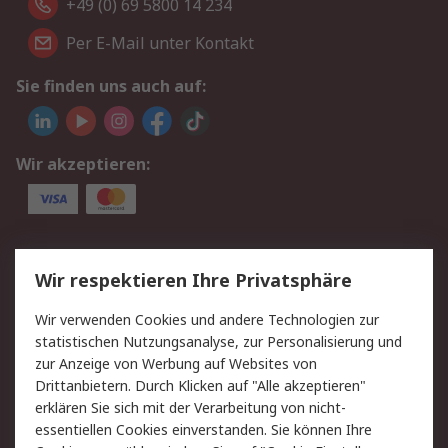
+49 (0) 69 5800 14 234
Per E-Mail unter Kontakt
Sie finden uns auch auf:
Wir akzeptieren:
Service
Wir respektieren Ihre Privatsphäre
Value Added Services
Lieferlösungen
Wir verwenden Cookies und andere Technologien zur
Rücksendungen
Kontakt
statistischen Nutzungsanalyse, zur Personalisierung und
Hilfe
Privatkunden
zur Anzeige von Werbung auf Websites von
Drittanbietern. Durch Klicken auf "Alle akzeptieren"
Rechtliches
erklären Sie sich mit der Verarbeitung von nicht-
essentiellen Cookies einverstanden. Sie können Ihre
AGB
Datenschutz