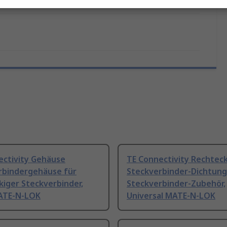
2016, EU RoHS 2011/65/EU
ectivity Gehäuse
TE Connectivity Rechtec
rbindergehäuse für
Steckverbinder-Dichtung
iger Steckverbinder,
Steckverbinder-Zubehör,
ATE-N-LOK
Universal MATE-N-LOK