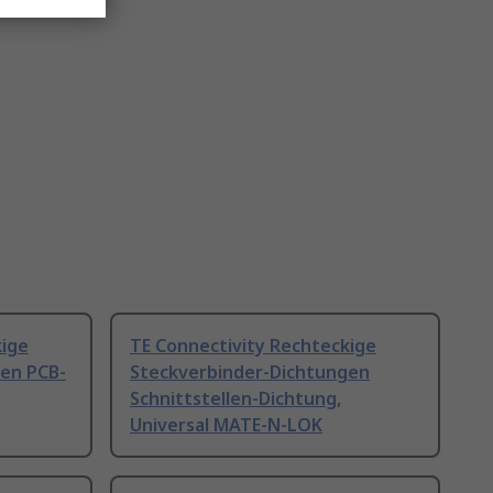
kige
TE Connectivity Rechteckige
en PCB-
Steckverbinder-Dichtungen
Schnittstellen-Dichtung,
Universal MATE-N-LOK