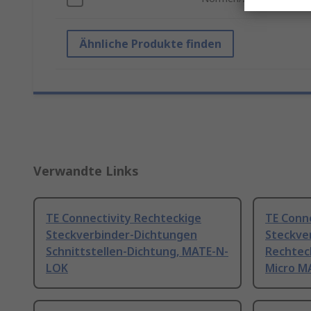
Ähnliche Produkte finden
Verwandte Links
TE Connectivity Rechteckige
TE Conn
Steckverbinder-Dichtungen
Steckve
Schnittstellen-Dichtung, MATE-N-
Rechteck
LOK
Micro M