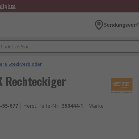
lights
Sendungsverf
ere Steckverbinder
K Rechteckiger
-55-677
Herst. Teile-Nr.
:
350444-1
Marke
: