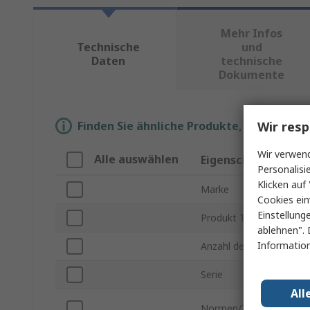
Mehr Infos
Technische
und
Daten
technische
Dokumente
Wir resp
Finden Sie ähnliche Produkte, indem Sie 
Wir verwend
Alle auswählen
Eigenschaft
Personalisi
Klicken auf 
Marke
Cookies ein
Einstellung
Produkt Typ
ablehnen". 
Information
Anzahl der Kontakte
Serie
All
Normen/Zulassungen