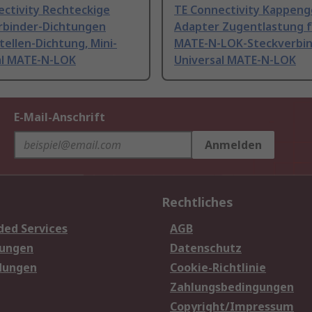
ectivity Rechteckige
TE Connectivity Kappen
rbinder-Dichtungen
Adapter Zugentlastung f
tellen-Dichtung, Mini-
MATE-N-LOK-Steckverbin
al MATE-N-LOK
Universal MATE-N-LOK
E-Mail-Anschrift
Anmelden
Rechtliches
ded Services
AGB
sungen
Datenschutz
dungen
Cookie-Richtlinie
Zahlungsbedingungen
Copyright/Impressum