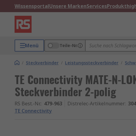
Wissensportal
Unsere Marken
Services
Produkthigh
Menü
Teile-Nr.
/
Steckverbinder
/
Leistungssteckverbinder
/
Schw
TE Connectivity MATE-N-LO
Steckverbinder 2-polig
RS Best.-Nr.
:
479-963
Distrelec-Artikelnummer
:
304
TE Connectivity