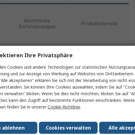
Rechtliche
Produktdetails
Anforderungen
ektieren Ihre Privatsphäre
ein oder mehrere Eigenschaften auswählen.
en Cookies und andere Technologien zur statistischen Nutzungsanal
Wert
erung und zur Anzeige von Werbung auf Websites von Drittanbietern.
"Alle akzeptieren" erklären Sie sich mit der Verarbeitung von nicht-ess
TE Connectivity
verstanden. Sie können Ihre Cookies auswählen, indem Sie auf "Cook
en verwalten" klicken. Wenn Sie dies nicht möchten, klicken Sie auf "Al
Rechteckiger Steckverbinder
Dies kann den Zugriff auf bestimmte Funktionen einschränken. Weite
en finden Sie in unserer
Cookie-Richtlinie
.
2
MATE-N-LOK
e ablehnen
Cookies verwalten
Alle akzep
China RoHS 2 MIIT Order No 32, EU ELV 2000/53/EC,