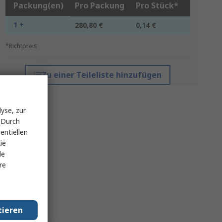
Packung(en)
Pro Packung
Pro Stück*
1 +
280,80 €
0,14 €
*Richtpreis
Zu einer Teileliste hinzufügen
yse, zur
 Durch
entiellen
ie
le
re
tieren