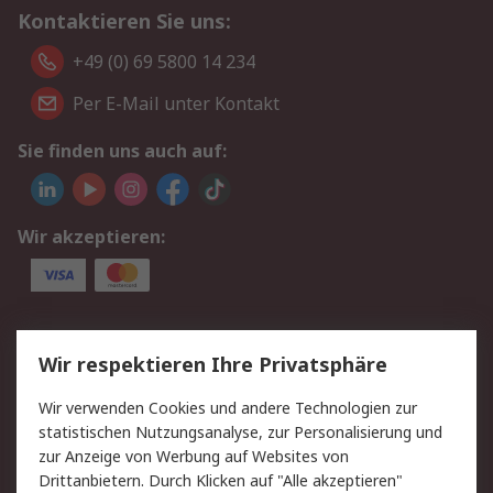
Kontaktieren Sie uns:
+49 (0) 69 5800 14 234
Per E-Mail unter Kontakt
Sie finden uns auch auf:
Wir akzeptieren:
Service
Wir respektieren Ihre Privatsphäre
Value Added Services
Lieferlösungen
Wir verwenden Cookies und andere Technologien zur
Rücksendungen
Kontakt
statistischen Nutzungsanalyse, zur Personalisierung und
Hilfe
Privatkunden
zur Anzeige von Werbung auf Websites von
Drittanbietern. Durch Klicken auf "Alle akzeptieren"