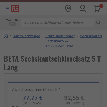
0
Teile-Nr.
/
Handwerkzeuge
/
Schraubendreher,
/
Sechskantschlü
Sechskant- &
TORX®-Schlüssel
BETA Sechskantschlüsselsatz 5 T
Lang
Zwischensumme (1 Stück)*
77,77 €
92,55 €
(ohne MwSt.)
(inkl. MwSt.)