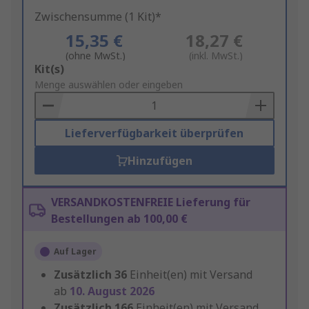
Zwischensumme (1 Kit)*
15,35 €
18,27 €
(ohne MwSt.)
(inkl. MwSt.)
Add
Kit(s)
to
Menge auswählen oder eingeben
Basket
Lieferverfügbarkeit überprüfen
Hinzufügen
VERSANDKOSTENFREIE Lieferung für
Bestellungen ab 100,00 €
Auf Lager
Zusätzlich
36
Einheit(en) mit Versand
ab
10. August 2026
Zusätzlich
166
Einheit(en) mit Versand