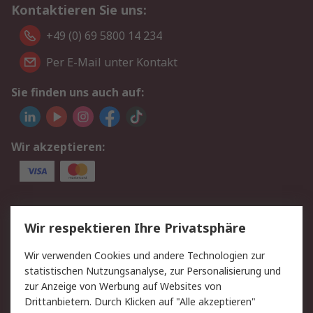
Kontaktieren Sie uns:
+49 (0) 69 5800 14 234
Per E-Mail unter Kontakt
Sie finden uns auch auf:
Wir akzeptieren:
Service
Wir respektieren Ihre Privatsphäre
Value Added Services
Lieferlösungen
Wir verwenden Cookies und andere Technologien zur
Rücksendungen
Kontakt
statistischen Nutzungsanalyse, zur Personalisierung und
Hilfe
Privatkunden
zur Anzeige von Werbung auf Websites von
Drittanbietern. Durch Klicken auf "Alle akzeptieren"
Rechtliches