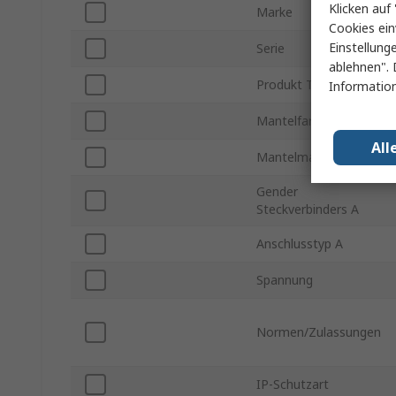
Klicken auf 
Marke
Cookies ein
Einstellung
Serie
ablehnen". 
Produkt Typ
Information
Mantelfarbe
All
Mantelmaterial
Gender
Steckverbinders A
Anschlusstyp A
Spannung
Normen/Zulassungen
IP-Schutzart