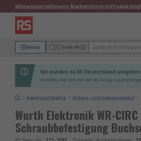
Wissensportal
Unsere Marken
Services
Produkthigh
Menü
Teile-Nr.
Sie wurden zu RS Deutschland umgeleit
Distrelec hat sich mit der RS Group zusammenges
/
Kabel und Drähte
/
Elektro- und Industriekabel
/
Wurth Elektronik WR-CIRC 
Schraubbefestigung Buchs
RS Best.-Nr.
:
271-7681
Distrelec-Artikelnummer
:
30