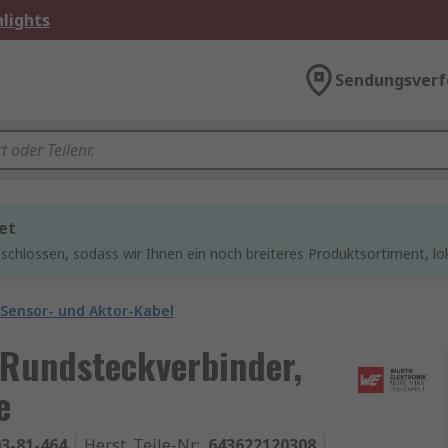
lights
Sendungsverf
et
chlossen, sodass wir Ihnen ein noch breiteres Produktsortiment, lo
Sensor- und Aktor-Kabel
Rundsteckverbinder,
e
3-81-464
Herst. Teile-Nr.
:
643622120308