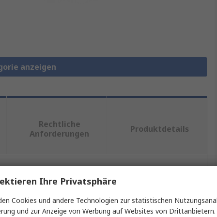
gorie anzeigen
Rechtliche
Produktdetails
Anforderungen
ein oder mehrere Eigenschaften auswählen.
ektieren Ihre Privatsphäre
en Cookies und andere Technologien zur statistischen Nutzungsanal
Wert
erung und zur Anzeige von Werbung auf Websites von Drittanbietern.