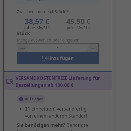
Zwischensumme (1 Stück)*
38,57 €
45,90 €
(ohne MwSt.)
(inkl. MwSt.)
Add
Stück
to
Menge auswählen oder eingeben
Basket
Hinzufügen
VERSANDKOSTENFREIE Lieferung für
Bestellungen ab 100,00 €
Auf Lager
21
Einheit(en) versandfertig
von einem anderen Standort
Sie benötigen mehr?
Benötigte