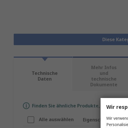
Diese Kate
Mehr Infos
Technische
und
Daten
technische
Dokumente
Finden Sie ähnliche Produkte, indem Sie 
Wir resp
Wir verwend
Alle auswählen
Eigenschaft
Personalisi