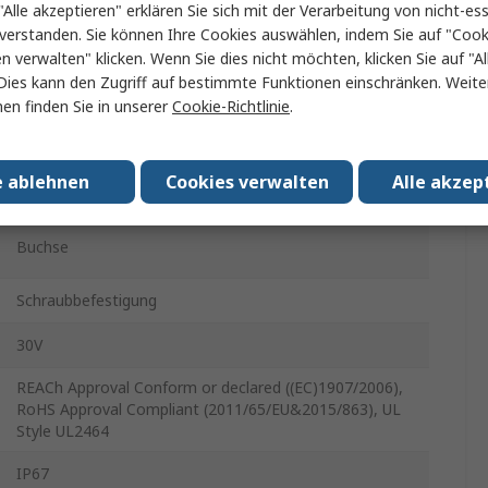
"Alle akzeptieren" erklären Sie sich mit der Verarbeitung von nicht-ess
Wurth Elektronik
verstanden. Sie können Ihre Cookies auswählen, indem Sie auf "Cook
en verwalten" klicken. Wenn Sie dies nicht möchten, klicken Sie auf "Al
WR-CIRC
Dies kann den Zugriff auf bestimmte Funktionen einschränken. Weite
Rundsteckverbinder
en finden Sie in unserer
Cookie-Richtlinie
.
Schwarz
e ablehnen
Cookies verwalten
Alle akzep
Polyvinylchlorid
Buchse
Schraubbefestigung
30V
REACh Approval Conform or declared ((EC)1907/2006),
RoHS Approval Compliant (2011/65/EU&2015/863), UL
Style UL2464
IP67