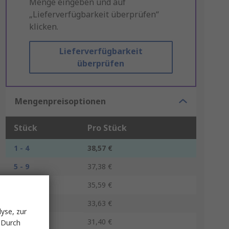
Menge eingeben und auf
„Lieferverfügbarkeit überprüfen“
klicken.
Lieferverfügbarkeit
überprüfen
Mengenpreisoptionen
Stück
Pro Stück
1 - 4
38,57 €
5 - 9
37,38 €
10 - 24
35,59 €
25 - 49
33,63 €
yse, zur
50 +
31,40 €
 Durch