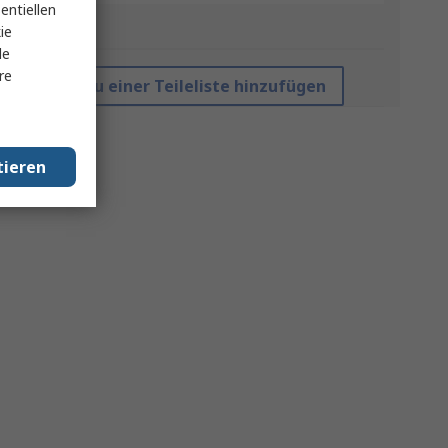
entiellen
*Richtpreis
ie
le
re
Zu einer Teileliste hinzufügen
tieren