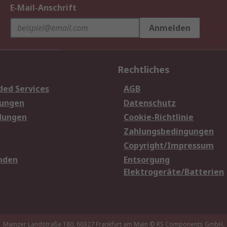
E-Mail-Anschrift
Anmelden
Rechtliches
ded Services
AGB
sungen
Datenschutz
dungen
Cookie-Richtlinie
Zahlungsbedingungen
Copyright/Impressum
nden
Entsorgung
Elektrogeräte/Batterien
Mainzer Landstraße 180, 60327 Frankfurt am Main
© RS Components GmbH,