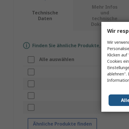
Mehr Infos
Technische
und
Daten
technische
Dokumente
Wir resp
Wir verwend
Finden Sie ähnliche Produkte, indem Sie 
Personalisi
Klicken auf 
Alle auswählen
Eigenschaf
Cookies ein
Einstellung
Marke
ablehnen". 
Information
Produkt Typ
Zubehörtyp
All
Normen/Zula
Ähnliche Produkte finden