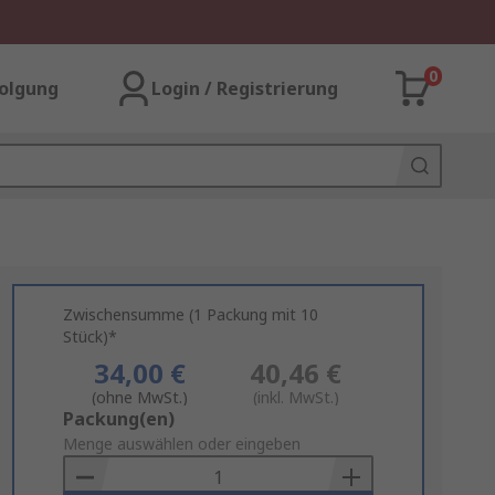
0
olgung
Login / Registrierung
Zwischensumme (1 Packung mit 10
Stück)*
34,00 €
40,46 €
(ohne MwSt.)
(inkl. MwSt.)
Add
Packung(en)
to
Menge auswählen oder eingeben
Basket