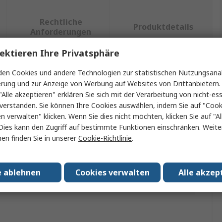
Rechtliche
Produktdetails
Anforderungen
ektieren Ihre Privatsphäre
en Cookies und andere Technologien zur statistischen Nutzungsanal
ein oder mehrere Eigenschaften auswählen.
erung und zur Anzeige von Werbung auf Websites von Drittanbietern.
"Alle akzeptieren" erklären Sie sich mit der Verarbeitung von nicht-ess
t
Wert
verstanden. Sie können Ihre Cookies auswählen, indem Sie auf "Cook
en verwalten" klicken. Wenn Sie dies nicht möchten, klicken Sie auf "Al
Eaton
Dies kann den Zugriff auf bestimmte Funktionen einschränken. Weite
en finden Sie in unserer
Cookie-Richtlinie
.
Sicherungshalter-Zubehör
Neutralleiterklemme
e ablehnen
Cookies verwalten
Alle akzep
ssungen
No