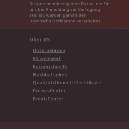
Die personenbezogenen Daten, die Sie
uns bei Anmeldung zur Verfügung
stellen, werden gemäß der
Datenschutzerklärung
verarbeitet.
Über RS
Unternehmen
RS weltweit
Karriere bei RS
Nachhaltigkeit
Qualität/Umwelt/Zertifikate
Presse-Center
Event-Center