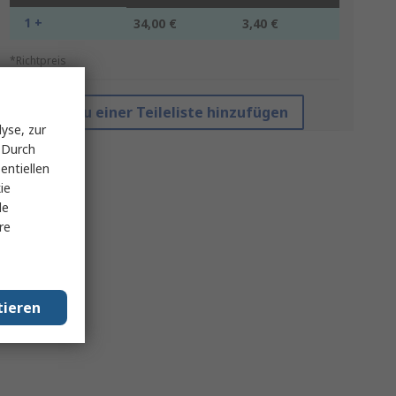
1 +
34,00 €
3,40 €
*Richtpreis
Zu einer Teileliste hinzufügen
yse, zur
 Durch
entiellen
ie
le
re
tieren