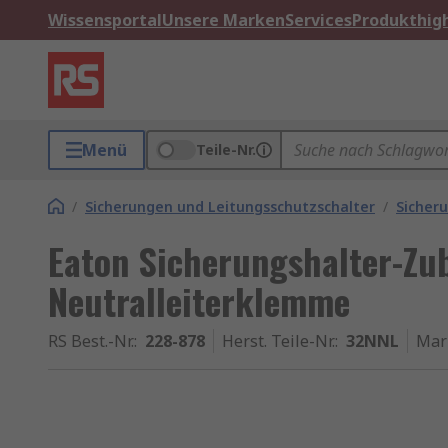
Wissensportal
Unsere Marken
Services
Produkthigh
Menü
Teile-Nr.
/
Sicherungen und Leitungsschutzschalter
/
Sicher
Eaton Sicherungshalter-Zu
Neutralleiterklemme
RS Best.-Nr.
:
228-878
Herst. Teile-Nr.
:
32NNL
Mar