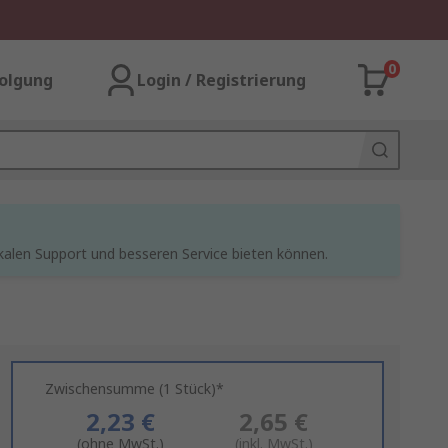
0
olgung
Login / Registrierung
kalen Support und besseren Service bieten können.
Zwischensumme (1 Stück)*
2,23 €
2,65 €
(ohne MwSt.)
(inkl. MwSt.)