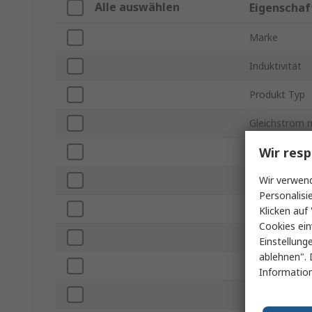
Alle auswählen
Eigenschaf
Marke
Induktivität
Produkt Typ
Gleichstrom 
Wir resp
Gehäusegröß
Wir verwend
Länge
Personalisi
Verpackungsa
Klicken auf 
Cookies ein
Automobilsta
Einstellung
ablehnen". 
Abschirmung
Information
Pinanzahl