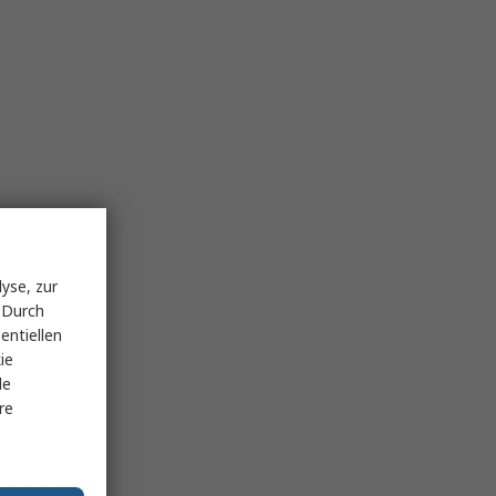
yse, zur
 Durch
entiellen
ie
le
re