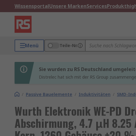
Wissensportal
Unsere Marken
Services
Produkthigh
Menü
Teile-Nr.
Sie wurden zu RS Deutschland umgeleit
Distrelec hat sich mit der RS Group zusammenges
/
Passive Bauelemente
/
Induktivitäten
/
SMD-Indu
Wurth Elektronik WE-PD Dr
Abschirmung, 4.7 μH 8.25 
Kern, 1260 Gehäuse ±20 %