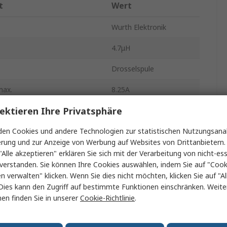
t
Wert
Wurth Elektronik
4.7μH
Drosselspule
max.
8.25A
ektieren Ihre Privatsphäre
e
1260
en Cookies und andere Technologien zur statistischen Nutzungsanal
12mm
erung und zur Anzeige von Werbung auf Websites von Drittanbietern.
rt
Band und Rolle
"Alle akzeptieren" erklären Sie sich mit der Verarbeitung von nicht-ess
verstanden. Sie können Ihre Cookies auswählen, indem Sie auf "Cook
ndard
AEC-Q200
en verwalten" klicken. Wenn Sie dies nicht möchten, klicken Sie auf "Al
Dies kann den Zugriff auf bestimmte Funktionen einschränken. Weite
Ja
en finden Sie in unserer
Cookie-Richtlinie
.
2