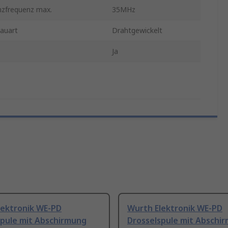
nzfrequenz max.
35MHz
bauart
Drahtgewickelt
Ja
lektronik WE-PD
Wurth Elektronik WE-PD
spule mit Abschirmung
Drosselspule mit Abschi