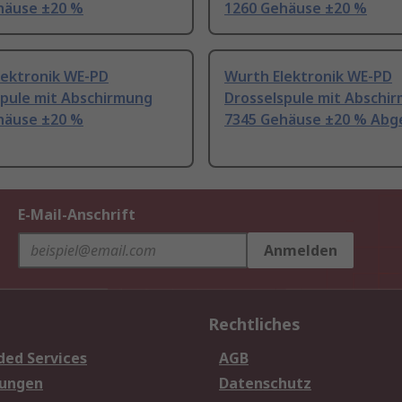
häuse ±20 %
1260 Gehäuse ±20 %
lektronik WE-PD
Wurth Elektronik WE-PD
spule mit Abschirmung
Drosselspule mit Abschi
häuse ±20 %
7345 Gehäuse ±20 % Abg
E-Mail-Anschrift
Anmelden
Rechtliches
ded Services
AGB
sungen
Datenschutz