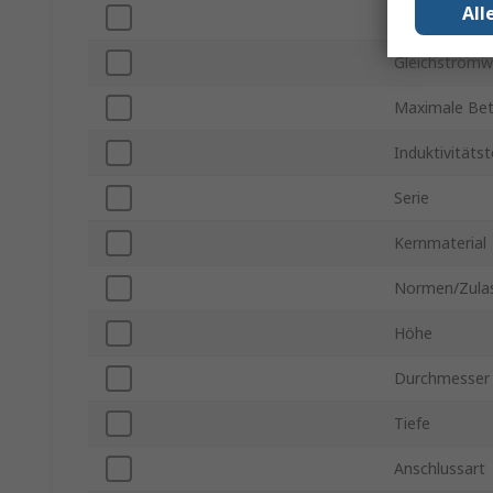
All
Betriebstemp
Gleichstromw
Maximale Bet
Induktivitäts
Serie
Kernmaterial
Normen/Zula
Höhe
Durchmesser
Tiefe
Anschlussart