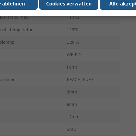
e ablehnen
Cookies verwalten
Alle akzep
eratur min.
-40°C
iderstand max.
11mΩ
riebstemperatur
125°C
toleranz
±20 %
WE-PD
Ferrit
ssungen
REACH, RoHS
6mm
8mm
12mm
SMD