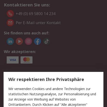
Kontaktieren Sie uns:
+49 (0) 69 5800 14 234
Per E-Mail unter Kontakt
Sie finden uns auch auf:
Wir akzeptieren:
Service
Wir respektieren Ihre Privatsphäre
Value Added Services
Lieferlösungen
Wir verwenden Cookies und andere Technologien zur
Rücksendungen
Kontakt
statistischen Nutzungsanalyse, zur Personalisierung und
Hilfe
Privatkunden
zur Anzeige von Werbung auf Websites von
Drittanbietern. Durch Klicken auf "Alle akzeptieren"