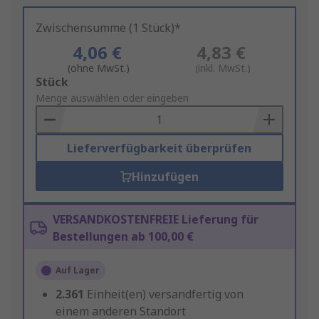
Zwischensumme (1 Stück)*
4,06 €
4,83 €
(ohne MwSt.)
(inkl. MwSt.)
Add
Stück
to
Menge auswählen oder eingeben
Basket
Lieferverfügbarkeit überprüfen
Hinzufügen
VERSANDKOSTENFREIE Lieferung für
Bestellungen ab 100,00 €
Auf Lager
2.361
Einheit(en) versandfertig von
einem anderen Standort