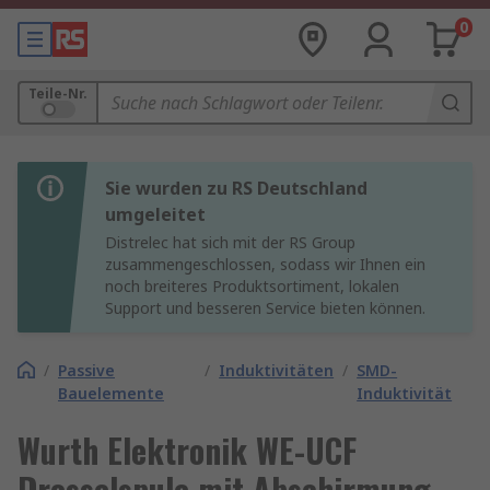
0
Teile-Nr.
Sie wurden zu RS Deutschland
umgeleitet
Distrelec hat sich mit der RS Group
zusammengeschlossen, sodass wir Ihnen ein
noch breiteres Produktsortiment, lokalen
Support und besseren Service bieten können.
/
Passive
/
Induktivitäten
/
SMD-
Bauelemente
Induktivität
Wurth Elektronik WE-UCF
Drosselspule mit Abschirmung,