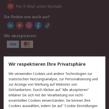
Per E-Mail unter Kontakt
Sie finden uns auch auf:
Wir akzeptieren:
Service
Wir respektieren Ihre Privatsphäre
Value Added Services
Lieferlösungen
Wir verwenden Cookies und andere Technologien zur
Rücksendungen
Kontakt
statistischen Nutzungsanalyse, zur Personalisierung und
Hilfe
Privatkunden
zur Anzeige von Werbung auf Websites von
Drittanbietern. Durch Klicken auf "Alle akzeptieren"
Rechtliches
erklären Sie sich mit der Verarbeitung von nicht-
essentiellen Cookies einverstanden. Sie können Ihre
AGB
Datenschutz
Cookies auswählen, indem Sie auf "Cookie Einstellungen