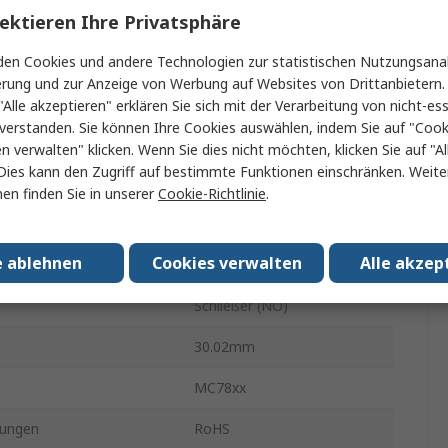
Plus
ektieren Ihre Privatsphäre
Durchsteckmontage
en Cookies und andere Technologien zur statistischen Nutzungsanal
erung und zur Anzeige von Werbung auf Websites von Drittanbietern.
3.4mA
"Alle akzeptieren" erklären Sie sich mit der Verarbeitung von nicht-ess
verstanden. Sie können Ihre Cookies auswählen, indem Sie auf "Cook
TO-220
en verwalten" klicken. Wenn Sie dies nicht möchten, klicken Sie auf "Al
Dies kann den Zugriff auf bestimmte Funktionen einschränken. Weite
3
en finden Sie in unserer
Cookie-Richtlinie
.
m
1A
e ablehnen
Cookies verwalten
Alle akzep
Festwert
Schließer (NO)
30.02mm
MC78xx
ungen
RoHS