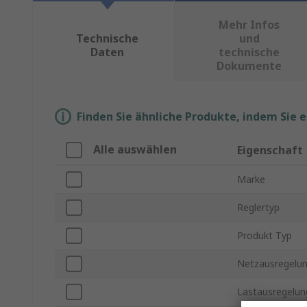
Mehr Infos
Technische
und
Daten
technische
Dokumente
Finden Sie ähnliche Produkte, indem Sie 
Alle auswählen
Eigenschaft
Marke
Reglertyp
Produkt Typ
Netzausregelu
Lastausregelun