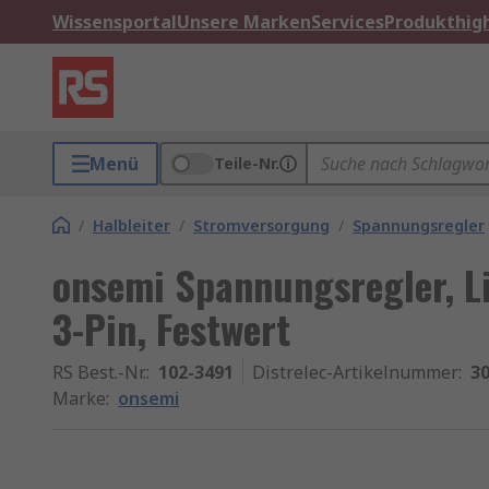
Wissensportal
Unsere Marken
Services
Produkthigh
Menü
Teile-Nr.
/
Halbleiter
/
Stromversorgung
/
Spannungsregler
onsemi Spannungsregler, Li
3-Pin, Festwert
RS Best.-Nr.
:
102-3491
Distrelec-Artikelnummer
:
30
Marke
:
onsemi