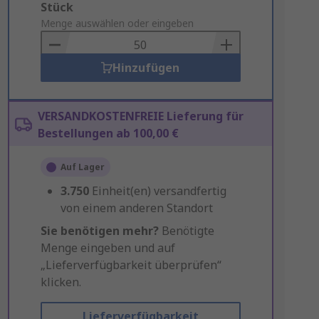
Add
Stück
to
Menge auswählen oder eingeben
Basket
Hinzufügen
VERSANDKOSTENFREIE Lieferung für
Bestellungen ab 100,00 €
Auf Lager
3.750
Einheit(en) versandfertig
von einem anderen Standort
Sie benötigen mehr?
Benötigte
Menge eingeben und auf
„Lieferverfügbarkeit überprüfen“
klicken.
Lieferverfügbarkeit