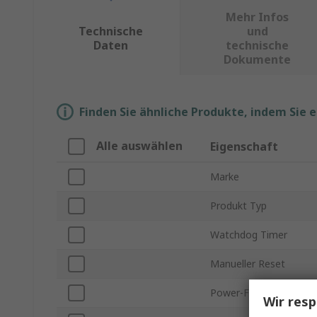
Mehr Infos
Technische
und
Daten
technische
Dokumente
Finden Sie ähnliche Produkte, indem Sie 
Alle auswählen
Eigenschaft
Marke
Produkt Typ
Watchdog Timer
Manueller Reset
Power-Fail-Erkennung
Wir resp