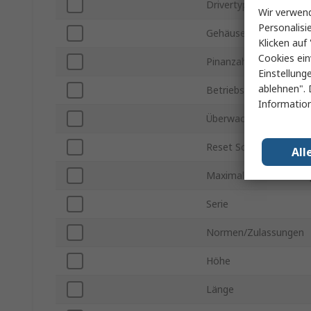
Drivertyp Ausgang
Wir verwend
Personalisi
Gehäusegröße
Klicken auf 
Cookies ein
Pinanzahl
Einstellung
ablehnen". 
Betriebstemperatur mi
Information
Überwachte Spannung
Reset Schwellenspann
All
Maximale Betriebstem
Serie
Normen/Zulassungen
Höhe
Länge