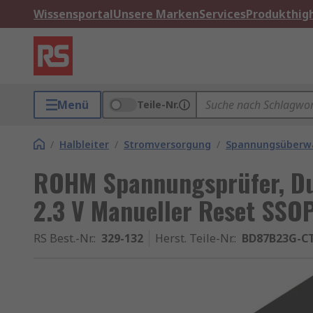
Wissensportal
Unsere Marken
Services
Produkthigh
Menü
Teile-Nr.
/
Halbleiter
/
Stromversorgung
/
Spannungsüberw
ROHM Spannungsprüfer, Du
2.3 V Manueller Reset SSOP
RS Best.-Nr.
:
329-132
Herst. Teile-Nr.
:
BD87B23G-C