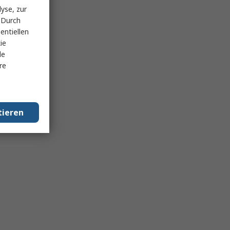
yse, zur
 Durch
entiellen
ie
le
re
tieren