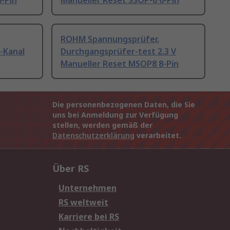
-Pin
Manueller Reset SSOP-6 6-Pin
ROHM Spannungsprüfer,
-Kanal
Durchgangsprüfer-test 2.3 V
Manueller Reset MSOP8 8-Pin
Die personenbezogenen Daten, die Sie
uns bei Anmeldung zur Verfügung
stellen, werden gemäß der
Datenschutzerklärung
verarbeitet.
Über RS
Unternehmen
RS weltweit
Karriere bei RS