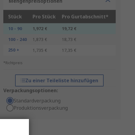
Mengenpreisoptionen
Stück
Pro Stück
Pro Gurtabschnitt*
10 - 90
1,972 €
19,72 €
100 - 240
1,873 €
18,73 €
250 +
1,735 €
17,35 €
*Richtpreis
Zu einer Teileliste hinzufügen
Verpackungsoptionen:
Standardverpackung
Produktionsverpackung