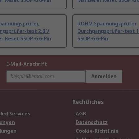
r Reset SSOP-6 6-Pin
Manueller Reset SSOP-6 6
annungsprüfer,
ROHM Spannungsprüfer
ngsprüfer-test 2.8 V
Durchgangsprüfer-test 1
r Reset SSOP-6 6-Pin
SSOP-6 6-Pin
E-Mail-Anschrift
Anmelden
Rechtliches
ded Services
AGB
sungen
Datenschutz
dungen
Cookie-Richtlinie