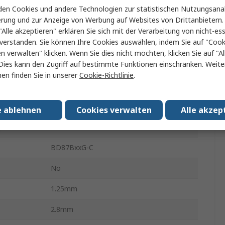
RESET-Ausgang
en Cookies und andere Technologien zur statistischen Nutzungsanal
erung und zur Anzeige von Werbung auf Websites von Drittanbietern.
SSOP-6
"Alle akzeptieren" erklären Sie sich mit der Verarbeitung von nicht-ess
verstanden. Sie können Ihre Cookies auswählen, indem Sie auf "Cook
6
en verwalten" klicken. Wenn Sie dies nicht möchten, klicken Sie auf "Al
Dies kann den Zugriff auf bestimmte Funktionen einschränken. Weite
n.
-40°C
en finden Sie in unserer
Cookie-Richtlinie
.
19V
ung
2.3V
e ablehnen
Cookies verwalten
Alle akzep
peratur
125°C
BD87BxxG-C
No
1.25mm
2.8mm