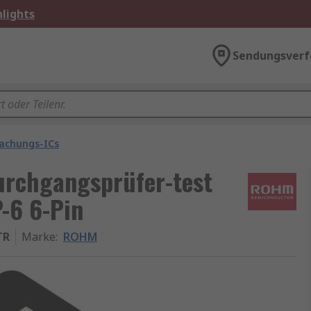
lights
Sendungsverf
achungs-ICs
rchgangsprüfer-test
-6 6-Pin
TR
Marke
:
ROHM