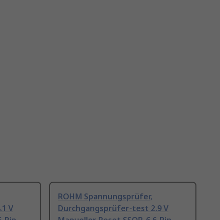
ROHM Spannungsprüfer,
.1 V
Durchgangsprüfer-test 2.9 V