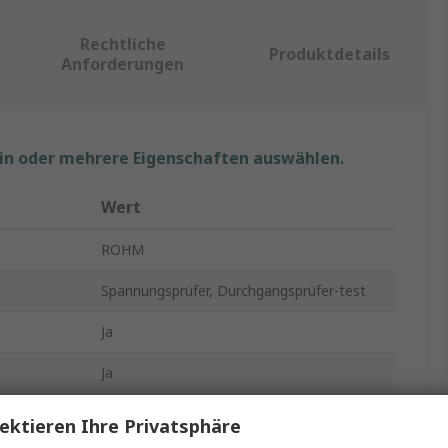
Rechtliche
Produktdetails
Anforderungen
ein oder mehrere Eigenschaften auswählen.
Wert
ROHM
Spannungsprüfer, Durchgangsprüfer-test
Ja
Ja
Ja
ektieren Ihre Privatsphäre