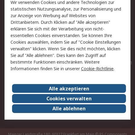
Wir verwenden Cookies und andere Technologien zur
Rücksendungen
Kontakt
statistischen Nutzungsanalyse, zur Personalisierung und
Hilfe
Privatkunden
zur Anzeige von Werbung auf Websites von
Drittanbietern. Durch Klicken auf "Alle akzeptieren"
Rechtliches
erklären Sie sich mit der Verarbeitung von nicht-
essentiellen Cookies einverstanden. Sie können Ihre
AGB
Datenschutz
Cookies auswählen, indem Sie auf "Cookie Einstellungen
Cookie-Richtlinie
Zahlungsbedingungen
verwalten" klicken. Wenn Sie dies nicht möchten, klicken
Copyright/Impressum
Entsorgung
Sie auf "Alle ablehnen". Dies kann den Zugriff auf
Elektrogeräte/Batterien
bestimmte Funktionen einschränken. Weitere
Informationen finden Sie in unserer
Cookie-Richtlinie
.
Über RS
Alle akzeptieren
Unternehmen
RS weltweit
Karriere bei RS
Nachhaltigkeit
Cookies verwalten
Qualität/Umwelt/Zertifikate
Presse-Center
Alle ablehnen
Event-Center
Mainzer Landstraße 180, 60327 Frankfurt am Main
© RS Components