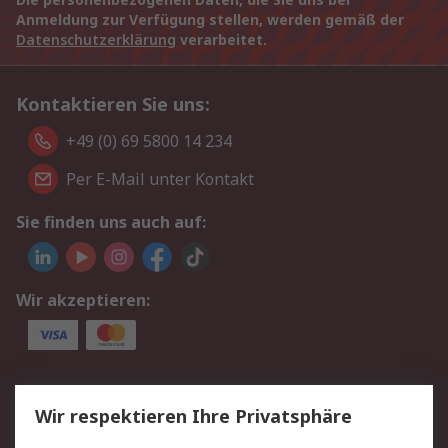
Anmeldung zur Verfügung stellen, werden gemäß der
Datenschutzerklärung
verarbeitet.
Kontaktieren Sie uns:
+49 (0) 69 5800 14 234
Per E-Mail unter Kontakt
Sie finden uns auch auf:
Wir akzeptieren:
Service
Wir respektieren Ihre Privatsphäre
Value Added Services
Lieferlösungen