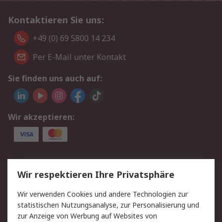
Kontaktieren Sie uns:
+49 (0) 69 5800 14 234
Per E-Mail unter Kontakt
Sie finden uns auch auf:
Wir akzeptieren:
Service
Wir respektieren Ihre Privatsphäre
Value Added Services
Lieferlösungen
Wir verwenden Cookies und andere Technologien zur
Rücksendungen
Kontakt
statistischen Nutzungsanalyse, zur Personalisierung und
Hilfe
Privatkunden
zur Anzeige von Werbung auf Websites von