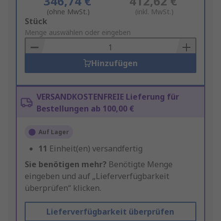
346,74 €
412,62 €
(ohne MwSt.)
(inkl. MwSt.)
Add
Stück
to
Menge auswählen oder eingeben
Basket
Hinzufügen
VERSANDKOSTENFREIE Lieferung für
Bestellungen ab 100,00 €
Auf Lager
11
Einheit(en) versandfertig
Sie benötigen mehr?
Benötigte Menge
eingeben und auf „Lieferverfügbarkeit
überprüfen“ klicken.
Lieferverfügbarkeit überprüfen