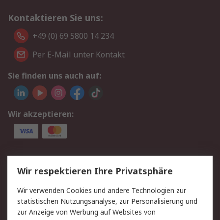
Kontaktieren Sie uns:
+49 (0) 69 5800 14 234
Per E-Mail unter Kontakt
Sie finden uns auch auf:
Wir akzeptieren:
Service
Wir respektieren Ihre Privatsphäre
Value Added Services
Lieferlösungen
Wir verwenden Cookies und andere Technologien zur
Rücksendungen
Kontakt
statistischen Nutzungsanalyse, zur Personalisierung und
Hilfe
Privatkunden
zur Anzeige von Werbung auf Websites von