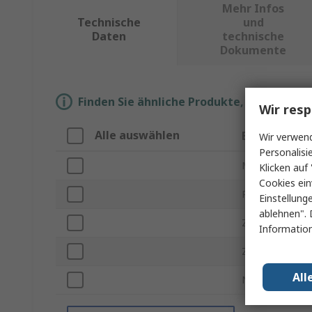
Mehr Infos
Technische
und
Daten
technische
Dokumente
Finden Sie ähnliche Produkte, indem Sie 
Wir resp
Alle auswählen
Eigenschaft
Wir verwend
Personalisi
Marke
Klicken auf 
Cookies ein
Produkt Typ
Einstellung
ablehnen". 
Zubehörtyp
Information
Zur Verwendun
All
Normen/Zulas