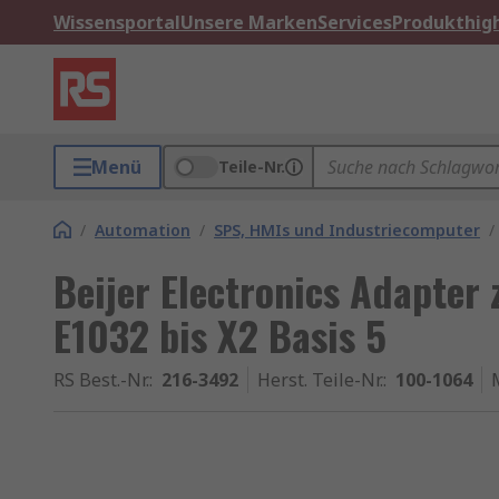
Wissensportal
Unsere Marken
Services
Produkthigh
Menü
Teile-Nr.
/
Automation
/
SPS, HMIs und Industriecomputer
/
Beijer Electronics Adapter
E1032 bis X2 Basis 5
RS Best.-Nr.
:
216-3492
Herst. Teile-Nr.
:
100-1064