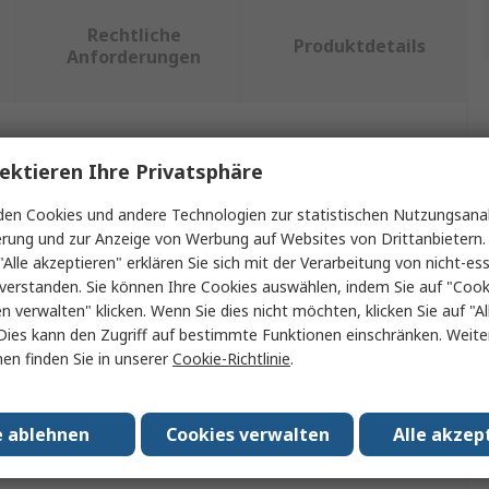
Rechtliche
Produktdetails
Anforderungen
ein oder mehrere Eigenschaften auswählen.
ektieren Ihre Privatsphäre
Wert
en Cookies und andere Technologien zur statistischen Nutzungsanal
erung und zur Anzeige von Werbung auf Websites von Drittanbietern.
Beijer Electronics
"Alle akzeptieren" erklären Sie sich mit der Verarbeitung von nicht-ess
verstanden. Sie können Ihre Cookies auswählen, indem Sie auf "Cook
Adapter
en verwalten" klicken. Wenn Sie dies nicht möchten, klicken Sie auf "Al
Dies kann den Zugriff auf bestimmte Funktionen einschränken. Weite
Adapterplatte
en finden Sie in unserer
Cookie-Richtlinie
.
g mit HMI
K30, E1032 bis X2 Basis 5
e ablehnen
Cookies verwalten
Alle akzep
sungen
No