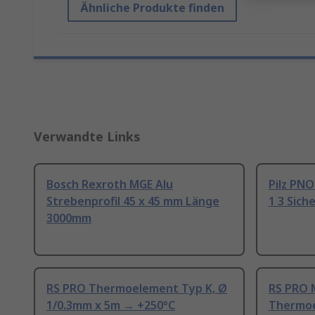
Ähnliche Produkte finden
Verwandte Links
Bosch Rexroth MGE Alu
Pilz PNO
Strebenprofil 45 x 45 mm Länge
1 3 Sich
3000mm
RS PRO Thermoelement Typ K, Ø
RS PRO 
1/0.3mm x 5m → +250°C
Thermoe