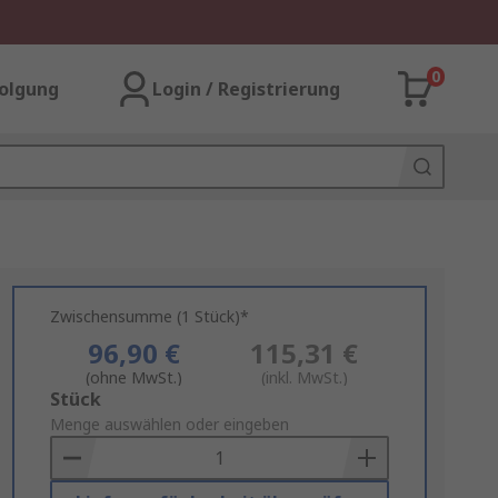
0
olgung
Login / Registrierung
Zwischensumme (1 Stück)*
96,90 €
115,31 €
(ohne MwSt.)
(inkl. MwSt.)
Add
Stück
to
Menge auswählen oder eingeben
Basket