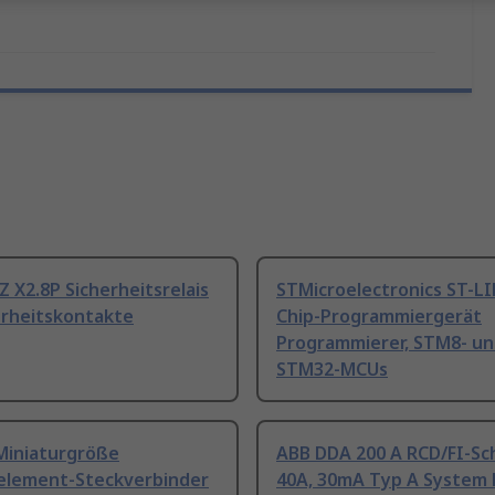
Z X2.8P Sicherheitsrelais
STMicroelectronics ST-L
erheitskontakte
Chip-Programmiergerät
Programmierer, STM8- u
STM32-MCUs
Miniaturgröße
ABB DDA 200 A RCD/FI-Sc
lement-Steckverbinder
40A, 30mA Typ A System 