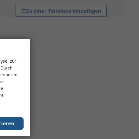
Zu einer Teileliste hinzufügen
yse, zur
 Durch
entiellen
ie
le
re
tieren