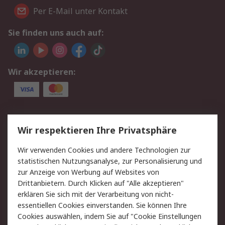
Per E-Mail unter Kontakt
Sie finden uns auch auf:
Wir akzeptieren:
Service
Wir respektieren Ihre Privatsphäre
Value Added Services
Lieferlösungen
Wir verwenden Cookies und andere Technologien zur
Rücksendungen
Kontakt
statistischen Nutzungsanalyse, zur Personalisierung und
Hilfe
Privatkunden
zur Anzeige von Werbung auf Websites von
Drittanbietern. Durch Klicken auf "Alle akzeptieren"
Rechtliches
erklären Sie sich mit der Verarbeitung von nicht-
essentiellen Cookies einverstanden. Sie können Ihre
AGB
Datenschutz
Cookies auswählen, indem Sie auf "Cookie Einstellungen
Cookie-Richtlinie
Zahlungsbedingungen