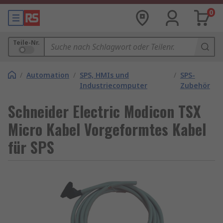
0
Teile-Nr.
/
Automation
/
SPS, HMIs und
/
SPS-
Industriecomputer
Zubehör
Schneider Electric Modicon TSX
Micro Kabel Vorgeformtes Kabel
für SPS