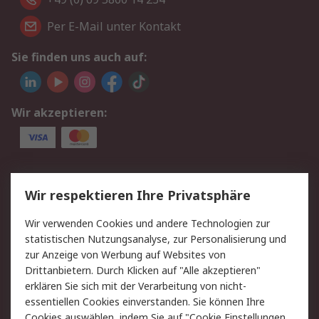
Per E-Mail unter Kontakt
Sie finden uns auch auf:
Wir akzeptieren:
Service
Wir respektieren Ihre Privatsphäre
Value Added Services
Lieferlösungen
Wir verwenden Cookies und andere Technologien zur
Rücksendungen
Kontakt
statistischen Nutzungsanalyse, zur Personalisierung und
Hilfe
Privatkunden
zur Anzeige von Werbung auf Websites von
Drittanbietern. Durch Klicken auf "Alle akzeptieren"
Rechtliches
erklären Sie sich mit der Verarbeitung von nicht-
essentiellen Cookies einverstanden. Sie können Ihre
AGB
Datenschutz
Cookies auswählen, indem Sie auf "Cookie Einstellungen