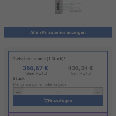
Alle SPS-Zubehör anzeigen
Zwischensumme (1 Stück)*
366,67 €
436,34 €
(ohne MwSt.)
(inkl. MwSt.)
Add
Stück
to
Menge auswählen oder eingeben
Basket
Hinzufügen