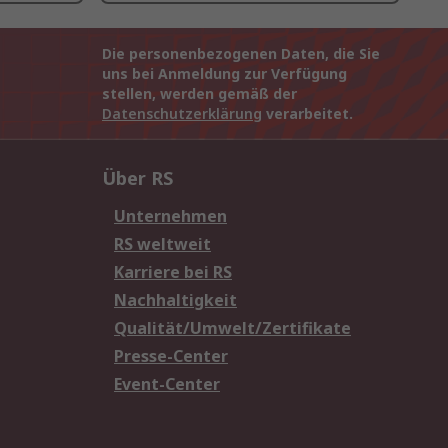
Die personenbezogenen Daten, die Sie
uns bei Anmeldung zur Verfügung
stellen, werden gemäß der
Datenschutzerklärung
verarbeitet.
Über RS
Unternehmen
RS weltweit
Karriere bei RS
Nachhaltigkeit
Qualität/Umwelt/Zertifikate
Presse-Center
Event-Center