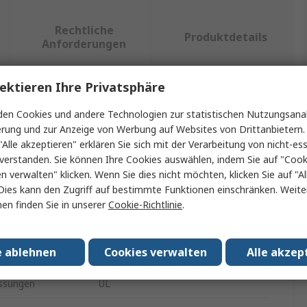
Rechtliche
Produktdetails
Anforderungen
ektieren Ihre Privatsphäre
ein oder mehrere Eigenschaften auswählen.
en Cookies und andere Technologien zur statistischen Nutzungsanal
erung und zur Anzeige von Werbung auf Websites von Drittanbietern.
t
Wert
"Alle akzeptieren" erklären Sie sich mit der Verarbeitung von nicht-ess
verstanden. Sie können Ihre Cookies auswählen, indem Sie auf "Cook
Beijer Electronics
en verwalten" klicken. Wenn Sie dies nicht möchten, klicken Sie auf "Al
Dies kann den Zugriff auf bestimmte Funktionen einschränken. Weite
Digitale Eingangsklemme
en finden Sie in unserer
Cookie-Richtlinie
.
Digital Eingang
e ablehnen
Cookies verwalten
Alle akzep
100
ssungen
UL