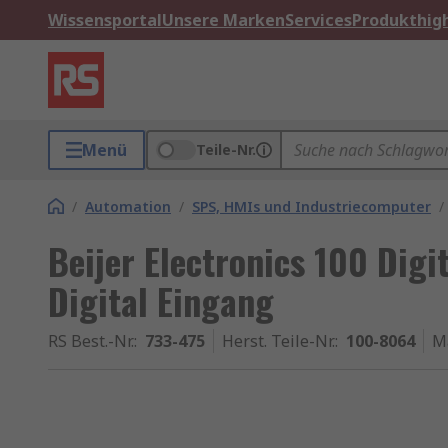
Wissensportal
Unsere Marken
Services
Produkthigh
Menü
Teile-Nr.
/
Automation
/
SPS, HMIs und Industriecomputer
/
Beijer Electronics 100 Dig
Digital Eingang
RS Best.-Nr.
:
733-475
Herst. Teile-Nr.
:
100-8064
M