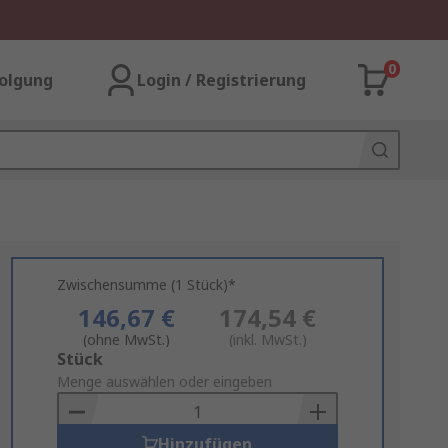
0
olgung
Login / Registrierung
Zwischensumme (1 Stück)*
146,67 €
174,54 €
(ohne MwSt.)
(inkl. MwSt.)
Add
Stück
to
Menge auswählen oder eingeben
Basket
Hinzufügen