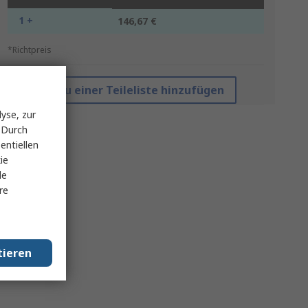
1 +
146,67 €
*Richtpreis
Zu einer Teileliste hinzufügen
yse, zur
 Durch
entiellen
ie
le
re
tieren