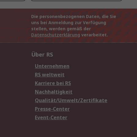
Die personenbezogenen Daten, die Sie
uns bei Anmeldung zur Verfügung
stellen, werden gemäß der
Datenschutzerklärung
verarbeitet.
Über RS
Unternehmen
RS weltweit
Karriere bei RS
Nachhaltigkeit
Qualität/Umwelt/Zertifikate
Presse-Center
Event-Center