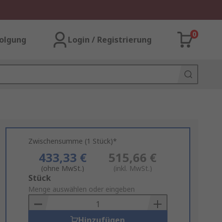
0
olgung
Login / Registrierung
Zwischensumme (1 Stück)*
433,33 €
515,66 €
(ohne MwSt.)
(inkl. MwSt.)
Add
Stück
to
Menge auswählen oder eingeben
Basket
Hinzufügen