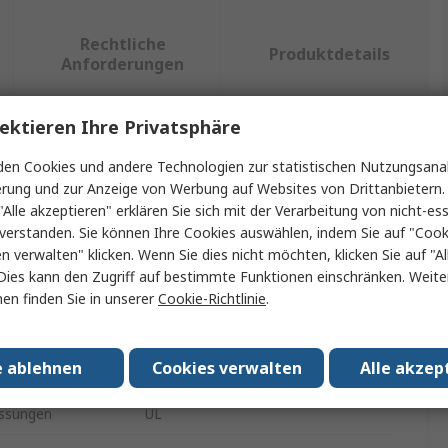
Rechtliche
Produktdetails
Anforderungen
ektieren Ihre Privatsphäre
ein oder mehrere Eigenschaften auswählen.
en Cookies und andere Technologien zur statistischen Nutzungsanal
erung und zur Anzeige von Werbung auf Websites von Drittanbietern.
t
Wert
"Alle akzeptieren" erklären Sie sich mit der Verarbeitung von nicht-ess
verstanden. Sie können Ihre Cookies auswählen, indem Sie auf "Cook
Beijer Electronics
en verwalten" klicken. Wenn Sie dies nicht möchten, klicken Sie auf "Al
Dies kann den Zugriff auf bestimmte Funktionen einschränken. Weite
PLC-Zubehör
en finden Sie in unserer
Cookie-Richtlinie
.
Analoges Eingangsmodul
e ablehnen
Cookies verwalten
Alle akzep
100
ssungen
UL