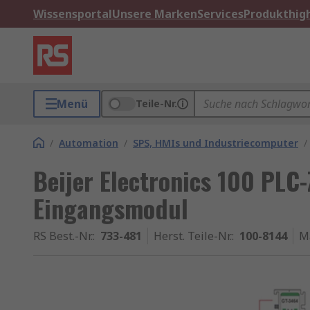
Wissensportal
Unsere Marken
Services
Produkthigh
Menü
Teile-Nr.
/
Automation
/
SPS, HMIs und Industriecomputer
/
Beijer Electronics 100 PLC
Eingangsmodul
RS Best.-Nr.
:
733-481
Herst. Teile-Nr.
:
100-8144
M