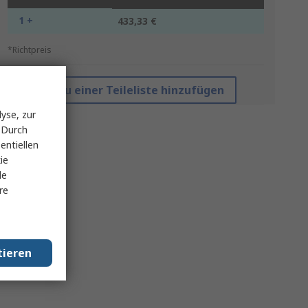
1 +
433,33 €
*Richtpreis
Zu einer Teileliste hinzufügen
yse, zur
 Durch
entiellen
ie
le
re
tieren