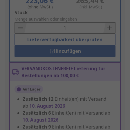
223,06 €
265,44 €
(ohne MwSt.)
(inkl. MwSt.)
Add
Stück
to
Menge auswählen oder eingeben
Basket
Lieferverfügbarkeit überprüfen
Hinzufügen
VERSANDKOSTENFREIE Lieferung für
Bestellungen ab 100,00 €
Auf Lager
Zusätzlich
12
Einheit(en) mit Versand
ab
10. August 2026
Zusätzlich
6
Einheit(en) mit Versand ab
10. August 2026
Zusätzlich
9
Einheit(en) mit Versand ab