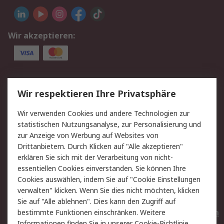
Wir akzeptieren:
Service
Wir respektieren Ihre Privatsphäre
Value Added Services
Lieferlösungen
Wir verwenden Cookies und andere Technologien zur
Rücksendungen
Kontakt
statistischen Nutzungsanalyse, zur Personalisierung und
Hilfe
Privatkunden
zur Anzeige von Werbung auf Websites von
Drittanbietern. Durch Klicken auf "Alle akzeptieren"
Rechtliches
erklären Sie sich mit der Verarbeitung von nicht-
essentiellen Cookies einverstanden. Sie können Ihre
AGB
Datenschutz
Cookies auswählen, indem Sie auf "Cookie Einstellungen
Cookie-Richtlinie
Zahlungsbedingungen
verwalten" klicken. Wenn Sie dies nicht möchten, klicken
Copyright/Impressum
Entsorgung
Sie auf "Alle ablehnen". Dies kann den Zugriff auf
Elektrogeräte/Batterien
bestimmte Funktionen einschränken. Weitere
Informationen finden Sie in unserer
Cookie-Richtlinie
.