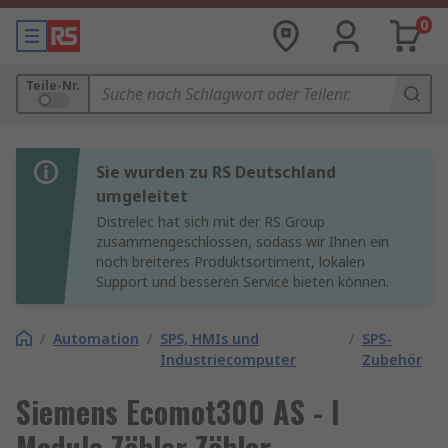
0
Teile-Nr.
Sie wurden zu RS Deutschland
umgeleitet
Distrelec hat sich mit der RS Group
zusammengeschlossen, sodass wir Ihnen ein
noch breiteres Produktsortiment, lokalen
Support und besseren Service bieten können.
/
Automation
/
SPS, HMIs und
/
SPS-
Industriecomputer
Zubehör
Siemens Ecomot300 AS - I
Module Zähler Zähler