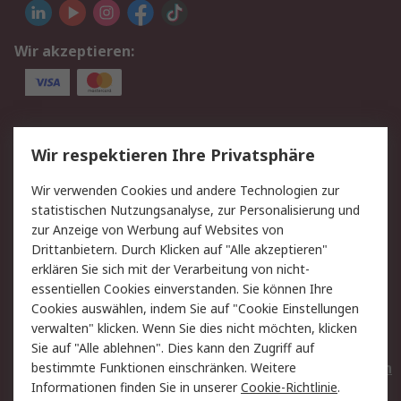
Wir akzeptieren:
Service
Wir respektieren Ihre Privatsphäre
Value Added Services
Lieferlösungen
Wir verwenden Cookies und andere Technologien zur
Rücksendungen
Kontakt
statistischen Nutzungsanalyse, zur Personalisierung und
Hilfe
Privatkunden
zur Anzeige von Werbung auf Websites von
Drittanbietern. Durch Klicken auf "Alle akzeptieren"
Rechtliches
erklären Sie sich mit der Verarbeitung von nicht-
essentiellen Cookies einverstanden. Sie können Ihre
AGB
Datenschutz
Cookies auswählen, indem Sie auf "Cookie Einstellungen
Cookie-Richtlinie
Zahlungsbedingungen
verwalten" klicken. Wenn Sie dies nicht möchten, klicken
Copyright/Impressum
Entsorgung
Sie auf "Alle ablehnen". Dies kann den Zugriff auf
Elektrogeräte/Batterien
bestimmte Funktionen einschränken. Weitere
Informationen finden Sie in unserer
Cookie-Richtlinie
.