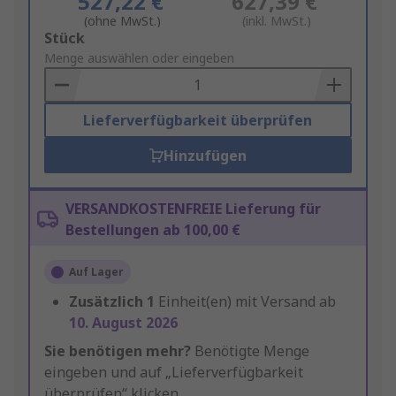
527,22 €
627,39 €
(ohne MwSt.)
(inkl. MwSt.)
Add
Stück
to
Menge auswählen oder eingeben
Basket
Lieferverfügbarkeit überprüfen
Hinzufügen
VERSANDKOSTENFREIE Lieferung für
Bestellungen ab 100,00 €
Auf Lager
Zusätzlich
1
Einheit(en) mit Versand ab
10. August 2026
Sie benötigen mehr?
Benötigte Menge
eingeben und auf „Lieferverfügbarkeit
überprüfen“ klicken.