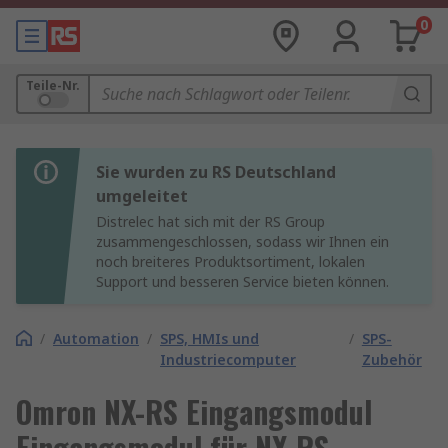
0
Teile-Nr.
Sie wurden zu RS Deutschland
umgeleitet
Distrelec hat sich mit der RS Group
zusammengeschlossen, sodass wir Ihnen ein
noch breiteres Produktsortiment, lokalen
Support und besseren Service bieten können.
/
Automation
/
SPS, HMIs und
/
SPS-
Industriecomputer
Zubehör
Omron NX-RS Eingangsmodul
Eingangsmodul für NX-RS