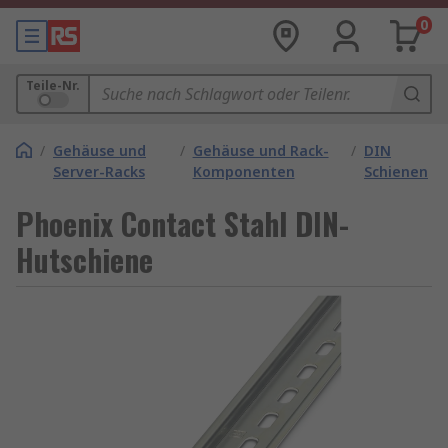
0
Teile-Nr.
/
Gehäuse und
/
Gehäuse und Rack-
/
DIN
Server-Racks
Komponenten
Schienen
Phoenix Contact Stahl DIN-
Hutschiene