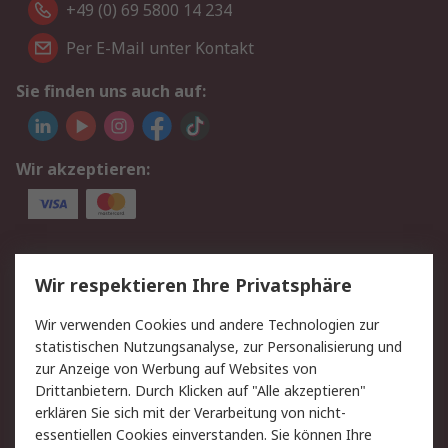
+49 (0) 69 5800 14 234
Per E-Mail unter Kontakt
Sie finden uns auch auf:
Wir akzeptieren:
Service
Wir respektieren Ihre Privatsphäre
Value Added Services
Lieferlösungen
Wir verwenden Cookies und andere Technologien zur
Rücksendungen
Kontakt
statistischen Nutzungsanalyse, zur Personalisierung und
Hilfe
Privatkunden
zur Anzeige von Werbung auf Websites von
Drittanbietern. Durch Klicken auf "Alle akzeptieren"
Rechtliches
erklären Sie sich mit der Verarbeitung von nicht-
essentiellen Cookies einverstanden. Sie können Ihre
AGB
Datenschutz