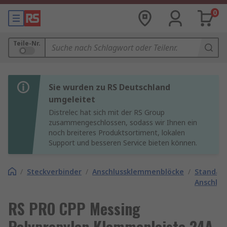
0
Teile-Nr.
Sie wurden zu RS Deutschland
umgeleitet
Distrelec hat sich mit der RS Group
zusammengeschlossen, sodass wir Ihnen ein
noch breiteres Produktsortiment, lokalen
Support und besseren Service bieten können.
/
Steckverbinder
/
Anschlussklemmenblöcke
/
Standar
Anschlu
RS PRO CPP Messing
Polypropylen Klemmenleiste 24A