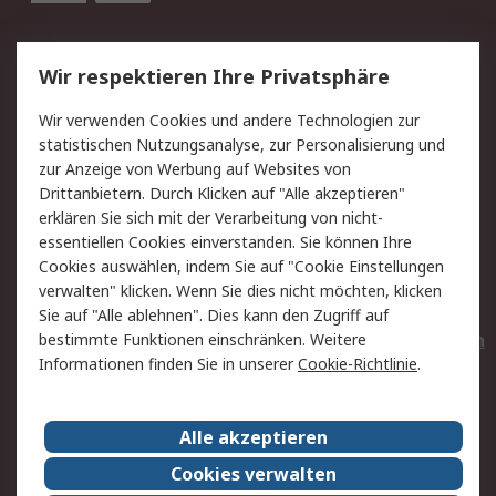
Service
Wir respektieren Ihre Privatsphäre
Value Added Services
Lieferlösungen
Wir verwenden Cookies und andere Technologien zur
Rücksendungen
Kontakt
statistischen Nutzungsanalyse, zur Personalisierung und
Hilfe
Privatkunden
zur Anzeige von Werbung auf Websites von
Drittanbietern. Durch Klicken auf "Alle akzeptieren"
Rechtliches
erklären Sie sich mit der Verarbeitung von nicht-
essentiellen Cookies einverstanden. Sie können Ihre
AGB
Datenschutz
Cookies auswählen, indem Sie auf "Cookie Einstellungen
Cookie-Richtlinie
Zahlungsbedingungen
verwalten" klicken. Wenn Sie dies nicht möchten, klicken
Copyright/Impressum
Entsorgung
Sie auf "Alle ablehnen". Dies kann den Zugriff auf
Elektrogeräte/Batterien
bestimmte Funktionen einschränken. Weitere
Informationen finden Sie in unserer
Cookie-Richtlinie
.
Über RS
Alle akzeptieren
Unternehmen
RS weltweit
Karriere bei RS
Nachhaltigkeit
Cookies verwalten