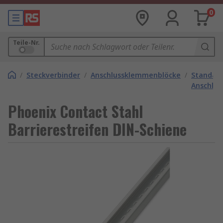
0
Teile-Nr.
/
Steckverbinder
/
Anschlussklemmenblöcke
/
Standar
Anschlu
Phoenix Contact Stahl
Barrierestreifen DIN-Schiene