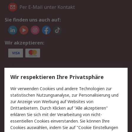
Per E-Mail unter Kontakt
Sie finden uns auch auf:
Wir akzeptieren:
Service
Wir respektieren Ihre Privatsphäre
Value Added Services
Lieferlösungen
Wir verwenden Cookies und andere Technologien zur
Rücksendungen
Kontakt
statistischen Nutzungsanalyse, zur Personalisierung und
Hilfe
Privatkunden
zur Anzeige von Werbung auf Websites von
Drittanbietern. Durch Klicken auf "Alle akzeptieren"
Rechtliches
erklären Sie sich mit der Verarbeitung von nicht-
essentiellen Cookies einverstanden. Sie können Ihre
AGB
Datenschutz
Cookies auswählen, indem Sie auf "Cookie Einstellungen
Cookie-Richtlinie
Zahlungsbedingungen