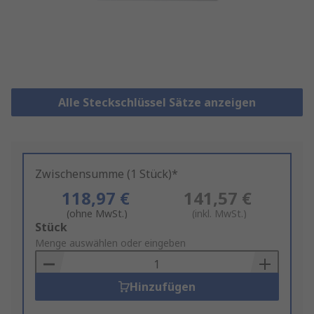
Alle Steckschlüssel Sätze anzeigen
Zwischensumme (1 Stück)*
118,97 €
141,57 €
(ohne MwSt.)
(inkl. MwSt.)
Add
Stück
to
Menge auswählen oder eingeben
Basket
Hinzufügen