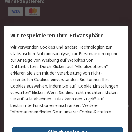
Wir akzeptieren:
Service
Wir respektieren Ihre Privatsphäre
Value Added Services
Lieferlösungen
Wir verwenden Cookies und andere Technologien zur
Rücksendungen
Kontakt
statistischen Nutzungsanalyse, zur Personalisierung und
Hilfe
Privatkunden
zur Anzeige von Werbung auf Websites von
Drittanbietern. Durch Klicken auf "Alle akzeptieren"
Rechtliches
erklären Sie sich mit der Verarbeitung von nicht-
essentiellen Cookies einverstanden. Sie können Ihre
AGB
Datenschutz
Cookies auswählen, indem Sie auf "Cookie Einstellungen
Cookie-Richtlinie
Zahlungsbedingungen
verwalten" klicken. Wenn Sie dies nicht möchten, klicken
Copyright/Impressum
Entsorgung
Sie auf "Alle ablehnen". Dies kann den Zugriff auf
Elektrogeräte/Batterien
bestimmte Funktionen einschränken. Weitere
Informationen finden Sie in unserer
Cookie-Richtlinie
.
Über RS
Alle akzeptieren
Unternehmen
RS weltweit