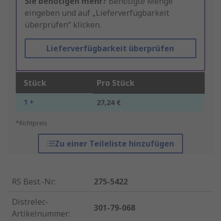
Sie benötigen mehr?
Benötigte Menge
eingeben und auf „Lieferverfügbarkeit
überprüfen“ klicken.
Lieferverfügbarkeit überprüfen
Stück
Pro Stück
1 +
27,24 €
*Richtpreis
Zu einer Teileliste hinzufügen
RS Best.-Nr.
:
275-5422
Distrelec-
301-79-068
Artikelnummer
: