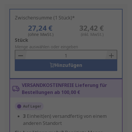
Zwischensumme (1 Stück)*
27,24 €
32,42 €
(ohne MwSt.)
(inkl. MwSt.)
Add
Stück
to
Menge auswählen oder eingeben
Basket
Hinzufügen
VERSANDKOSTENFREIE Lieferung für
Bestellungen ab 100,00 €
Auf Lager
3
Einheit(en) versandfertig von einem
anderen Standort