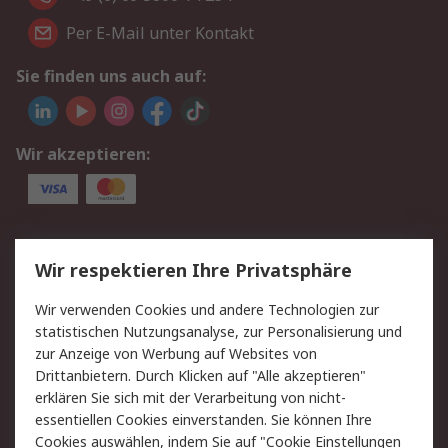
Per E-Mail unter Kontakt
Sie finden uns auch auf:
Wir akzeptieren:
Service
Wir respektieren Ihre Privatsphäre
Value Added Services
Lieferlösungen
Wir verwenden Cookies und andere Technologien zur
Rücksendungen
Kontakt
statistischen Nutzungsanalyse, zur Personalisierung und
Hilfe
Privatkunden
zur Anzeige von Werbung auf Websites von
Drittanbietern. Durch Klicken auf "Alle akzeptieren"
Rechtliches
erklären Sie sich mit der Verarbeitung von nicht-
essentiellen Cookies einverstanden. Sie können Ihre
AGB
Datenschutz
Cookies auswählen, indem Sie auf "Cookie Einstellungen