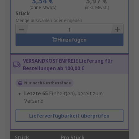
3,34 €
3,97 €
(ohne MwSt.)
(inkl. MwSt.)
Add
Stück
to
Menge auswählen oder eingeben
Basket
Hinzufügen
VERSANDKOSTENFREIE Lieferung für
Bestellungen ab 100,00 €
Nur noch Restbestände
Letzte
65
Einheit(en), bereit zum
Versand
Lieferverfügbarkeit überprüfen
Stück
Pro Stück