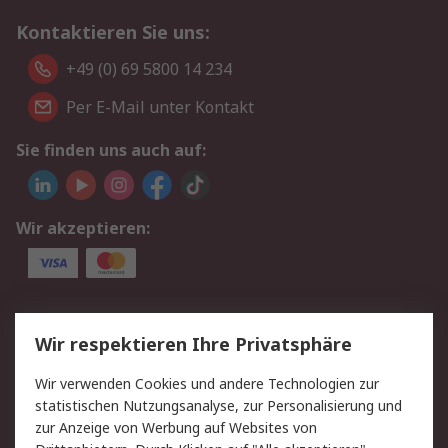
Kontaktieren Sie uns:
+49 (0) 69 5800 14 234
Per E-Mail unter Kontakt
Sie finden uns auch auf:
Wir akzeptieren:
Service
Wir respektieren Ihre Privatsphäre
Value Added Services
Lieferlösungen
Wir verwenden Cookies und andere Technologien zur
Rücksendungen
Kontakt
statistischen Nutzungsanalyse, zur Personalisierung und
Hilfe
Privatkunden
zur Anzeige von Werbung auf Websites von