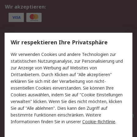
Wir akzeptieren:
Service
Wir respektieren Ihre Privatsphäre
Value Added Services
Lieferlösungen
Wir verwenden Cookies und andere Technologien zur
Rücksendungen
Kontakt
statistischen Nutzungsanalyse, zur Personalisierung und
Hilfe
Privatkunden
zur Anzeige von Werbung auf Websites von
Drittanbietern. Durch Klicken auf "Alle akzeptieren"
Rechtliches
erklären Sie sich mit der Verarbeitung von nicht-
essentiellen Cookies einverstanden. Sie können Ihre
AGB
Datenschutz
Cookies auswählen, indem Sie auf "Cookie Einstellungen
Cookie-Richtlinie
Zahlungsbedingungen
verwalten" klicken. Wenn Sie dies nicht möchten, klicken
Copyright/Impressum
Entsorgung
Sie auf "Alle ablehnen". Dies kann den Zugriff auf
Elektrogeräte/Batterien
bestimmte Funktionen einschränken. Weitere
Informationen finden Sie in unserer
Cookie-Richtlinie
.
Über RS