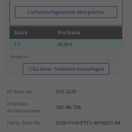
Lieferverfügbarkeit überprüfen
Stück
Pro Stück
1 +
35,58 €
*Richtpreis
Zu einer Teileliste hinzufügen
RS Best.-Nr.
:
212-2225
Distrelec-
301-86-736
Artikelnummer
:
Herst. Teile-Nr.
:
3130-F110-P7T1-W19QY7-5A