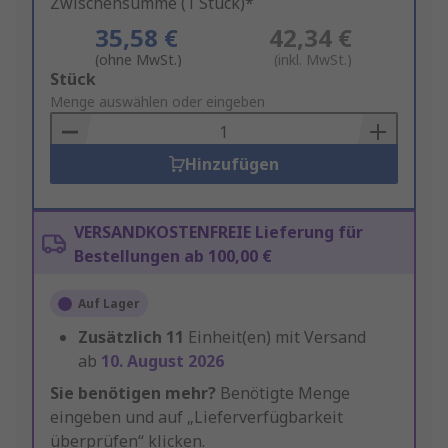
Zwischensumme (1 Stück)*
35,58 €
42,34 €
(ohne MwSt.)
(inkl. MwSt.)
Add
Stück
to
Menge auswählen oder eingeben
Basket
Hinzufügen
VERSANDKOSTENFREIE Lieferung für
Bestellungen ab 100,00 €
Auf Lager
Zusätzlich
11
Einheit(en) mit Versand
ab
10. August 2026
Sie benötigen mehr?
Benötigte Menge
eingeben und auf „Lieferverfügbarkeit
überprüfen“ klicken.