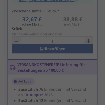
Zwischensumme (1 Stück)*
32,67 €
38,88 €
(ohne MwSt.)
(inkl. MwSt.)
Add
Stück
to
Menge auswählen oder eingeben
Basket
Hinzufügen
VERSANDKOSTENFREIE Lieferung für
Bestellungen ab 100,00 €
Auf Lager
Zusätzlich
76
Einheit(en) mit Versand
ab
10. August 2026
Zusätzlich
12
Einheit(en) mit Versand