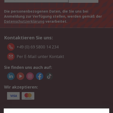
Die personenbezogenen Daten, die Sie uns bei
Anmeldung zur Verfügung stellen, werden gemäß der
Datenschutzerklärung
verarbeitet.
Kontaktieren Sie uns:
+49 (0) 69 5800 14 234
Per E-Mail unter Kontakt
Sie finden uns auch auf:
Wir akzeptieren:
Service