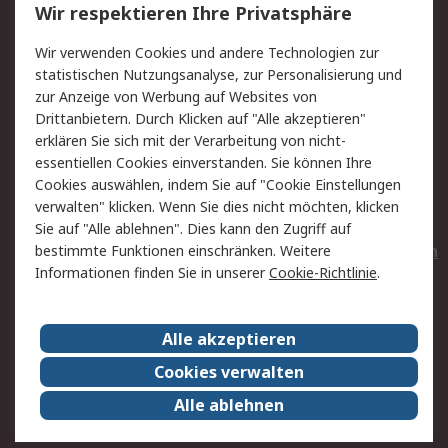
Wir respektieren Ihre Privatsphäre
Value Added Services
Lieferlösungen
Wir verwenden Cookies und andere Technologien zur
Rücksendungen
Kontakt
statistischen Nutzungsanalyse, zur Personalisierung und
Hilfe
Privatkunden
zur Anzeige von Werbung auf Websites von
Drittanbietern. Durch Klicken auf "Alle akzeptieren"
Rechtliches
erklären Sie sich mit der Verarbeitung von nicht-
essentiellen Cookies einverstanden. Sie können Ihre
AGB
Datenschutz
Cookies auswählen, indem Sie auf "Cookie Einstellungen
Cookie-Richtlinie
Zahlungsbedingungen
verwalten" klicken. Wenn Sie dies nicht möchten, klicken
Copyright/Impressum
Entsorgung
Sie auf "Alle ablehnen". Dies kann den Zugriff auf
Elektrogeräte/Batterien
bestimmte Funktionen einschränken. Weitere
Informationen finden Sie in unserer
Cookie-Richtlinie
.
Über RS
Alle akzeptieren
Unternehmen
RS weltweit
Karriere bei RS
Nachhaltigkeit
Cookies verwalten
Qualität/Umwelt/Zertifikate
Presse-Center
Alle ablehnen
Event-Center