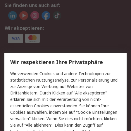
Sie finden uns auch auf:
Wir akzeptieren:
Service
Wir respektieren Ihre Privatsphäre
Value Added Services
Lieferlösungen
Wir verwenden Cookies und andere Technologien zur
Rücksendungen
Kontakt
statistischen Nutzungsanalyse, zur Personalisierung und
Hilfe
Privatkunden
zur Anzeige von Werbung auf Websites von
Drittanbietern. Durch Klicken auf "Alle akzeptieren"
Rechtliches
erklären Sie sich mit der Verarbeitung von nicht-
essentiellen Cookies einverstanden. Sie können Ihre
AGB
Datenschutz
Cookies auswählen, indem Sie auf "Cookie Einstellungen
Cookie-Richtlinie
Zahlungsbedingungen
verwalten" klicken. Wenn Sie dies nicht möchten, klicken
Copyright/Impressum
Entsorgung
Sie auf "Alle ablehnen". Dies kann den Zugriff auf