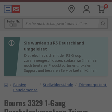
0
Teile-Nr.
Sie wurden zu RS Deutschland
umgeleitet
Distrelec hat sich mit der RS Group
zusammengeschlossen, sodass wir Ihnen ein
noch breiteres Produktsortiment, lokalen
Support und besseren Service bieten können.
/
Passive
/
Stellwiderstände
/
Trimmerpotentio
Bauelemente
Bourns 3329 1-Gang
Durchsteckmontage Trimm-