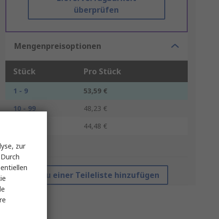
überprüfen
Mengenpreisoptionen
Stück
Pro Stück
1 - 9
53,59 €
10 - 99
48,23 €
100 +
44,48 €
yse, zur
*Richtpreis
 Durch
entiellen
Zu einer Teileliste hinzufügen
ie
le
re