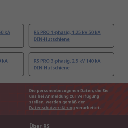
50 kA
RS PRO 1-phasig, 1.25 kV 50 kA
DIN-Hutschiene
0 kA
RS PRO 3-phasig, 2.5 kV 140 kA
DIN-Hutschiene
Die personenbezogenen Daten, die Sie
uns bei Anmeldung zur Verfügung
stellen, werden gemäß der
Datenschutzerklärung
verarbeitet.
Über RS