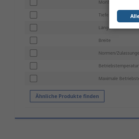
Montageart
Tiefe
All
Länge
Breite
Normen/Zulassung
Betriebstemperatur
Maximale Betriebs
Ähnliche Produkte finden