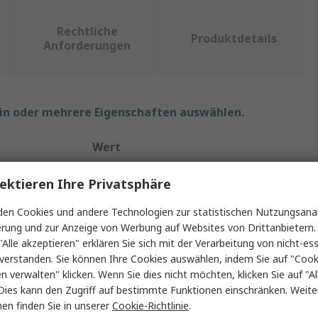
Rechtliche
Produktdetails
Anforderungen
ein oder mehrere Eigenschaften auswählen.
Wert
RS PRO
ektieren Ihre Privatsphäre
Industrie-Überspannungsableiter
en Cookies und andere Technologien zur statistischen Nutzungsanal
erung und zur Anzeige von Werbung auf Websites von Drittanbietern.
ng
1.25kV
"Alle akzeptieren" erklären Sie sich mit der Verarbeitung von nicht-ess
verstanden. Sie können Ihre Cookies auswählen, indem Sie auf "Cook
50kA
en verwalten" klicken. Wenn Sie dies nicht möchten, klicken Sie auf "Al
Dies kann den Zugriff auf bestimmte Funktionen einschränken. Weite
1
en finden Sie in unserer
Cookie-Richtlinie
.