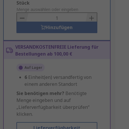
Add
Stück
to
Menge auswählen oder eingeben
Basket
Hinzufügen
VERSANDKOSTENFREIE Lieferung für
Bestellungen ab 100,00 €
Auf Lager
6
Einheit(en) versandfertig von
einem anderen Standort
Sie benötigen mehr?
Benötigte
Menge eingeben und auf
„Lieferverfügbarkeit überprüfen“
klicken.
Lieferverfügbarkeit