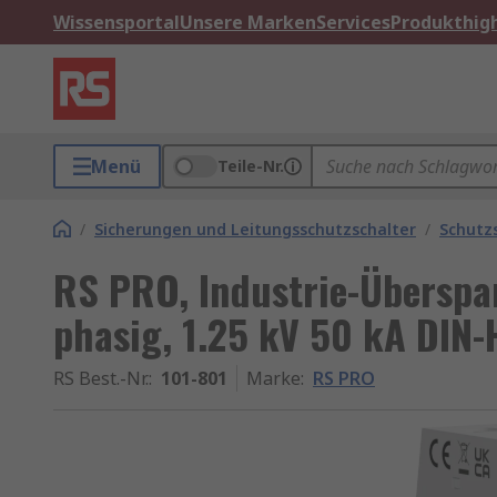
Wissensportal
Unsere Marken
Services
Produkthigh
Menü
Teile-Nr.
/
Sicherungen und Leitungsschutzschalter
/
Schutz
RS PRO, Industrie-Überspan
phasig, 1.25 kV 50 kA DIN-
RS Best.-Nr.
:
101-801
Marke
:
RS PRO