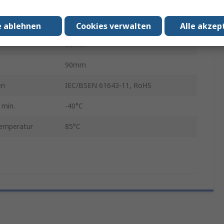
DIN-Hutschiene
73mm
e ablehnen
Cookies verwalten
Alle akzep
36mm
90mm
en
IEC/BSEN 61643-11, RoHS
 min.
-40°C
temperatur
85°C