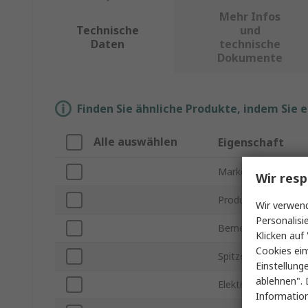
Mehr Infos
Technische
und
Daten
technische
Dokumente
Finden Sie ähnliche Produkte, indem Sie 
Alle auswählen
Eigenschaft
Marke
Wir resp
Produkt Typ
Wir verwend
Personalisi
Bemessungsspannu
Klicken auf 
Cookies ein
Spitzenstrom max.
Einstellung
ablehnen". 
Elektrische Phasen
Information