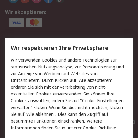
Wir akzeptieren:
Service
Wir respektieren Ihre Privatsphäre
Value Added Services
Lieferlösungen
Wir verwenden Cookies und andere Technologien zur
Rücksendungen
Kontakt
statistischen Nutzungsanalyse, zur Personalisierung und
Hilfe
Privatkunden
zur Anzeige von Werbung auf Websites von
Drittanbietern. Durch Klicken auf "Alle akzeptieren"
Rechtliches
erklären Sie sich mit der Verarbeitung von nicht-
essentiellen Cookies einverstanden. Sie können Ihre
AGB
Datenschutz
Cookies auswählen, indem Sie auf "Cookie Einstellungen
Cookie-Richtlinie
Zahlungsbedingungen
verwalten" klicken. Wenn Sie dies nicht möchten, klicken
Copyright/Impressum
Entsorgung
Sie auf "Alle ablehnen". Dies kann den Zugriff auf
Elektrogeräte/Batterien
bestimmte Funktionen einschränken. Weitere
Informationen finden Sie in unserer
Cookie-Richtlinie
.
Über RS