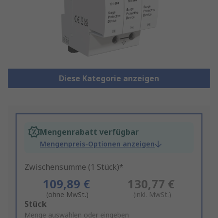
Diese Kategorie anzeigen
Mengenrabatt verfügbar
Mengenpreis-Optionen anzeigen
Zwischensumme (1 Stück)*
109,89 €
130,77 €
(ohne MwSt.)
(inkl. MwSt.)
Add
Stück
to
Menge auswählen oder eingeben