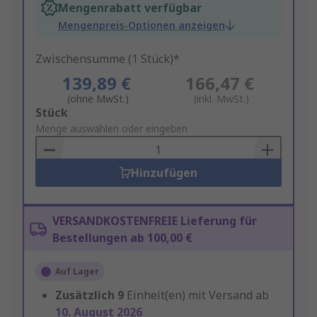
Mengenrabatt verfügbar
Mengenpreis-Optionen anzeigen
Zwischensumme (1 Stück)*
139,89 €
166,47 €
(ohne MwSt.)
(inkl. MwSt.)
Add
Stück
to
Menge auswählen oder eingeben
Basket
Hinzufügen
VERSANDKOSTENFREIE Lieferung für
Bestellungen ab 100,00 €
Auf Lager
Zusätzlich
9
Einheit(en) mit Versand ab
10. August 2026