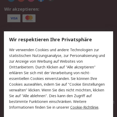
Wir akzeptieren:
Service
Wir respektieren Ihre Privatsphäre
Value Added Services
Lieferlösungen
Wir verwenden Cookies und andere Technologien zur
Rücksendungen
Kontakt
statistischen Nutzungsanalyse, zur Personalisierung und
Hilfe
Privatkunden
zur Anzeige von Werbung auf Websites von
Drittanbietern. Durch Klicken auf "Alle akzeptieren"
Rechtliches
erklären Sie sich mit der Verarbeitung von nicht-
essentiellen Cookies einverstanden. Sie können Ihre
AGB
Datenschutz
Cookies auswählen, indem Sie auf "Cookie Einstellungen
Cookie-Richtlinie
Zahlungsbedingungen
verwalten" klicken. Wenn Sie dies nicht möchten, klicken
Copyright/Impressum
Entsorgung
Sie auf "Alle ablehnen". Dies kann den Zugriff auf
Elektrogeräte/Batterien
bestimmte Funktionen einschränken. Weitere
Informationen finden Sie in unserer
Cookie-Richtlinie
.
Über RS