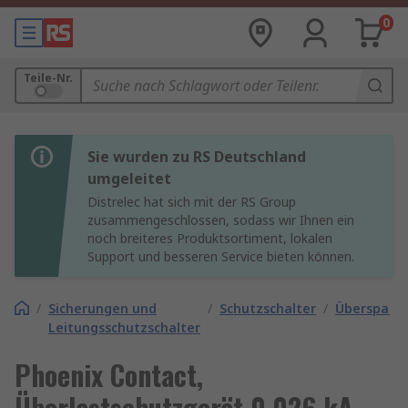
0
Teile-Nr.
Sie wurden zu RS Deutschland
umgeleitet
Distrelec hat sich mit der RS Group
zusammengeschlossen, sodass wir Ihnen ein
noch breiteres Produktsortiment, lokalen
Support und besseren Service bieten können.
/
Sicherungen und
/
Schutzschalter
/
Überspann
Leitungsschutzschalter
Phoenix Contact,
Überlastschutzgerät 0.026 kA