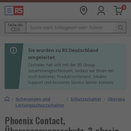
0
Teile-Nr.
Sie wurden zu RS Deutschland
umgeleitet
Distrelec hat sich mit der RS Group
zusammengeschlossen, sodass wir Ihnen ein
noch breiteres Produktsortiment, lokalen
Support und besseren Service bieten können.
/
Sicherungen und
/
Schutzschalter
/
Überspann
Leitungsschutzschalter
Phoenix Contact,
Überspannungsschutz, 3-phasig,