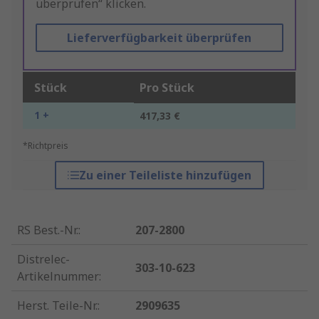
überprüfen“ klicken.
Lieferverfügbarkeit überprüfen
Stück
Pro Stück
1 +
417,33 €
*Richtpreis
Zu einer Teileliste hinzufügen
RS Best.-Nr.
:
207-2800
Distrelec-
303-10-623
Artikelnummer
:
Herst. Teile-Nr.
:
2909635