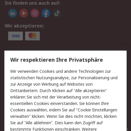
Sie finden uns auch auf:
Wir akzeptieren:
Service
Wir respektieren Ihre Privatsphäre
Value Added Services
Lieferlösungen
Wir verwenden Cookies und andere Technologien zur
Rücksendungen
Kontakt
statistischen Nutzungsanalyse, zur Personalisierung und
Hilfe
Privatkunden
zur Anzeige von Werbung auf Websites von
Drittanbietern. Durch Klicken auf "Alle akzeptieren"
Rechtliches
erklären Sie sich mit der Verarbeitung von nicht-
essentiellen Cookies einverstanden. Sie können Ihre
AGB
Datenschutz
Cookies auswählen, indem Sie auf "Cookie Einstellungen
Cookie-Richtlinie
Zahlungsbedingungen
verwalten" klicken. Wenn Sie dies nicht möchten, klicken
Copyright/Impressum
Entsorgung
Sie auf "Alle ablehnen". Dies kann den Zugriff auf
Elektrogeräte/Batterien
bestimmte Funktionen einschränken. Weitere