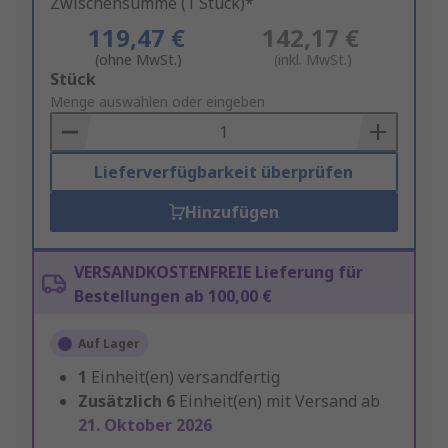
Zwischensumme (1 Stück)*
119,47 €
142,17 €
(ohne MwSt.)
(inkl. MwSt.)
Add
Stück
to
Menge auswählen oder eingeben
Basket
Lieferverfügbarkeit überprüfen
Hinzufügen
VERSANDKOSTENFREIE Lieferung für
Bestellungen ab 100,00 €
Auf Lager
1
Einheit(en) versandfertig
Zusätzlich
6
Einheit(en) mit Versand ab
21. Oktober 2026