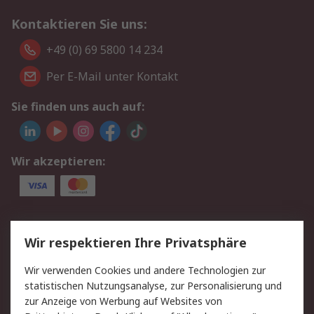
Kontaktieren Sie uns:
+49 (0) 69 5800 14 234
Per E-Mail unter Kontakt
Sie finden uns auch auf:
Wir akzeptieren:
Service
Wir respektieren Ihre Privatsphäre
Value Added Services
Lieferlösungen
Wir verwenden Cookies und andere Technologien zur
Rücksendungen
Kontakt
statistischen Nutzungsanalyse, zur Personalisierung und
Hilfe
Privatkunden
zur Anzeige von Werbung auf Websites von