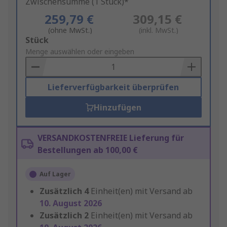
Zwischensumme (1 Stück)*
259,79 €
309,15 €
(ohne MwSt.)
(inkl. MwSt.)
Add
Stück
to
Menge auswählen oder eingeben
Basket
Lieferverfügbarkeit überprüfen
Hinzufügen
VERSANDKOSTENFREIE Lieferung für
Bestellungen ab 100,00 €
Auf Lager
Zusätzlich
4
Einheit(en) mit Versand ab
10. August 2026
Zusätzlich
2
Einheit(en) mit Versand ab