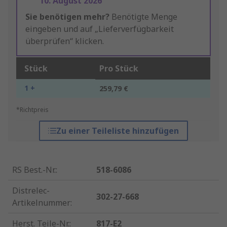
10. August 2026
Sie benötigen mehr?
Benötigte Menge
eingeben und auf „Lieferverfügbarkeit
überprüfen“ klicken.
Stück
Pro Stück
1 +
259,79 €
*Richtpreis
Zu einer Teileliste hinzufügen
RS Best.-Nr.
:
518-6086
Distrelec-
302-27-668
Artikelnummer
:
Herst. Teile-Nr.
:
817-E2