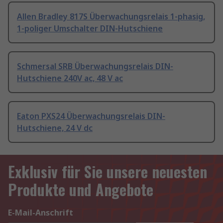
Allen Bradley 817S Überwachungsrelais 1-phasig,
1-poliger Umschalter DIN-Hutschiene
Schmersal SRB Überwachungsrelais DIN-
Hutschiene 240V ac, 48 V ac
Eaton PXS24 Überwachungsrelais DIN-
Hutschiene, 24 V dc
Exklusiv für Sie unsere neuesten
Produkte und Angebote
E-Mail-Anschrift