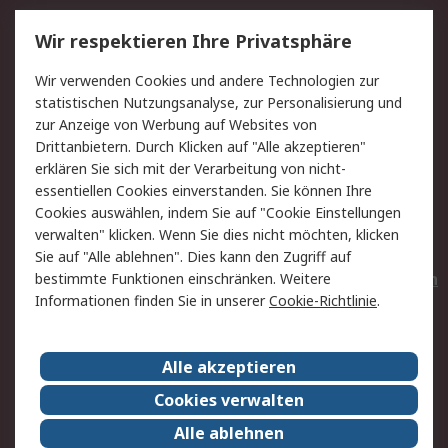
Service
Wir respektieren Ihre Privatsphäre
Value Added Services
Lieferlösungen
Wir verwenden Cookies und andere Technologien zur
Rücksendungen
Kontakt
statistischen Nutzungsanalyse, zur Personalisierung und
Hilfe
Privatkunden
zur Anzeige von Werbung auf Websites von
Drittanbietern. Durch Klicken auf "Alle akzeptieren"
Rechtliches
erklären Sie sich mit der Verarbeitung von nicht-
essentiellen Cookies einverstanden. Sie können Ihre
AGB
Datenschutz
Cookies auswählen, indem Sie auf "Cookie Einstellungen
Cookie-Richtlinie
Zahlungsbedingungen
verwalten" klicken. Wenn Sie dies nicht möchten, klicken
Copyright/Impressum
Entsorgung
Sie auf "Alle ablehnen". Dies kann den Zugriff auf
Elektrogeräte/Batterien
bestimmte Funktionen einschränken. Weitere
Informationen finden Sie in unserer
Cookie-Richtlinie
.
Über RS
Alle akzeptieren
Unternehmen
RS weltweit
Karriere bei RS
Nachhaltigkeit
Cookies verwalten
Qualität/Umwelt/Zertifikate
Presse-Center
Alle ablehnen