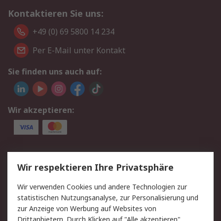
Kontaktieren Sie uns:
+49 (0) 69 5800 14 234
Per E-Mail unter Kontakt
Sie finden uns auch auf:
Wir akzeptieren:
Service
Wir respektieren Ihre Privatsphäre
Value Added Services
Lieferlösungen
Wir verwenden Cookies und andere Technologien zur
Rücksendungen
Kontakt
statistischen Nutzungsanalyse, zur Personalisierung und
Hilfe
Privatkunden
zur Anzeige von Werbung auf Websites von
Drittanbietern. Durch Klicken auf "Alle akzeptieren"