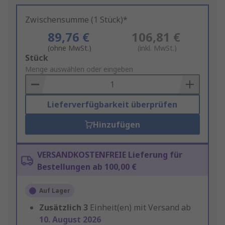
Zwischensumme (1 Stück)*
89,76 €
106,81 €
(ohne MwSt.)
(inkl. MwSt.)
Add
Stück
to
Menge auswählen oder eingeben
Basket
Lieferverfügbarkeit überprüfen
Hinzufügen
VERSANDKOSTENFREIE Lieferung für
Bestellungen ab 100,00 €
Auf Lager
Zusätzlich
3
Einheit(en) mit Versand ab
10. August 2026