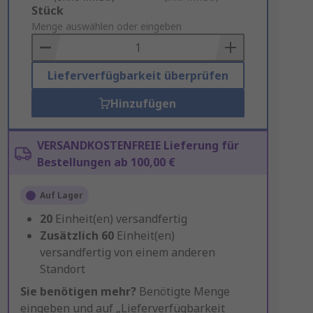
Add
Stück
to
Menge auswählen oder eingeben
Basket
Lieferverfügbarkeit überprüfen
Hinzufügen
VERSANDKOSTENFREIE Lieferung für
Bestellungen ab 100,00 €
Auf Lager
20
Einheit(en) versandfertig
Zusätzlich
60
Einheit(en)
versandfertig von einem anderen
Standort
Sie benötigen mehr?
Benötigte Menge
eingeben und auf „Lieferverfügbarkeit