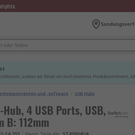
lights
Sendungsverf
et
chlossen, sodass wir Ihnen ein noch breiteres Produktsortiment, lo
rkompontenten und -software
/
USB Hubs
-Hub, 4 USB Ports, USB,
m B: 112mm
2-14-251
Herst. Teile-Nr.
:
ST43004UA