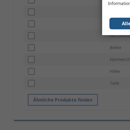
Information
USB Spezif
All
Stromvers
Netzwerkv
Breite
Normen/Z
Höhe
Tiefe
Ähnliche Produkte finden