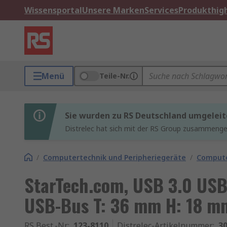
Wissensportal
Unsere Marken
Services
Produkthigh
Menü
Teile-Nr.
Sie wurden zu RS Deutschland umgeleit
Distrelec hat sich mit der RS Group zusammenges
/
Computertechnik und Peripheriegeräte
/
Compute
StarTech.com, USB 3.0 USB
USB-Bus T: 36 mm H: 18 m
RS Best.-Nr.
:
123-8110
Distrelec-Artikelnummer
:
30