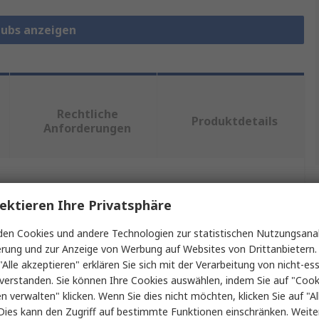
Hubs anzeigen
Rechtliche
Produktdetails
Anforderungen
ein oder mehrere Eigenschaften auswählen.
ektieren Ihre Privatsphäre
aft
Wert
en Cookies und andere Technologien zur statistischen Nutzungsanal
erung und zur Anzeige von Werbung auf Websites von Drittanbietern.
StarTech.com
"Alle akzeptieren" erklären Sie sich mit der Verarbeitung von nicht-ess
verstanden. Sie können Ihre Cookies auswählen, indem Sie auf "Cook
yp
USB-Hub
en verwalten" klicken. Wenn Sie dies nicht möchten, klicken Sie auf "Al
Dies kann den Zugriff auf bestimmte Funktionen einschränken. Weite
 USB Anschlüsse
4