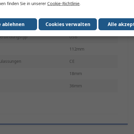
en finden Sie in unserer
Cookie-Richtlinie
.
ikation
USB 3.0
e ablehnen
Cookies verwalten
Alle akzep
orgung
USB-Bus
erbindungstyp
USB
112mm
ulassungen
CE
18mm
36mm