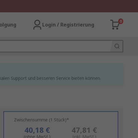
0
olgung
Login / Registrierung
kalen Support und besseren Service bieten können.
Zwischensumme (1 Stück)*
40,18 €
47,81 €
(ohne MwSt.)
(inkl. MwSt.)