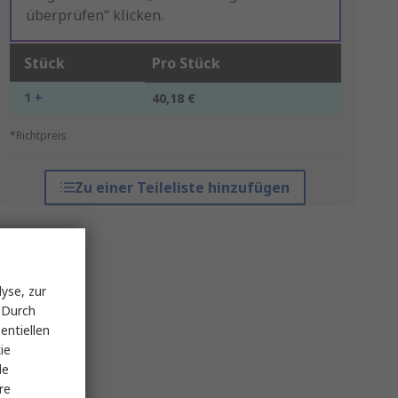
überprüfen“ klicken.
Stück
Pro Stück
1 +
40,18 €
*Richtpreis
Zu einer Teileliste hinzufügen
yse, zur
 Durch
entiellen
ie
le
re