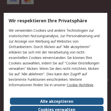
Service
Wir respektieren Ihre Privatsphäre
Value Added Services
Lieferlösungen
Wir verwenden Cookies und andere Technologien zur
Rücksendungen
Kontakt
statistischen Nutzungsanalyse, zur Personalisierung und
Hilfe
Privatkunden
zur Anzeige von Werbung auf Websites von
Drittanbietern. Durch Klicken auf "Alle akzeptieren"
Rechtliches
erklären Sie sich mit der Verarbeitung von nicht-
essentiellen Cookies einverstanden. Sie können Ihre
AGB
Datenschutz
Cookies auswählen, indem Sie auf "Cookie Einstellungen
Cookie-Richtlinie
Zahlungsbedingungen
verwalten" klicken. Wenn Sie dies nicht möchten, klicken
Copyright/Impressum
Entsorgung
Sie auf "Alle ablehnen". Dies kann den Zugriff auf
Elektrogeräte/Batterien
bestimmte Funktionen einschränken. Weitere
Informationen finden Sie in unserer
Cookie-Richtlinie
.
Über RS
Alle akzeptieren
Unternehmen
RS weltweit
Karriere bei RS
Nachhaltigkeit
Cookies verwalten