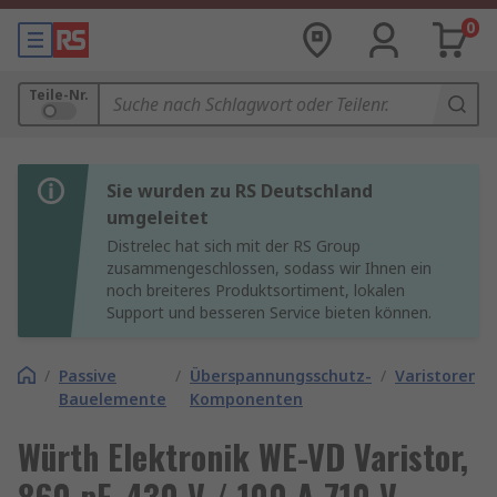
0
Teile-Nr.
Sie wurden zu RS Deutschland
umgeleitet
Distrelec hat sich mit der RS Group
zusammengeschlossen, sodass wir Ihnen ein
noch breiteres Produktsortiment, lokalen
Support und besseren Service bieten können.
/
Passive
/
Überspannungsschutz-
/
Varistoren
Bauelemente
Komponenten
Würth Elektronik WE-VD Varistor,
860 pF, 430 V / 100 A 710 V,