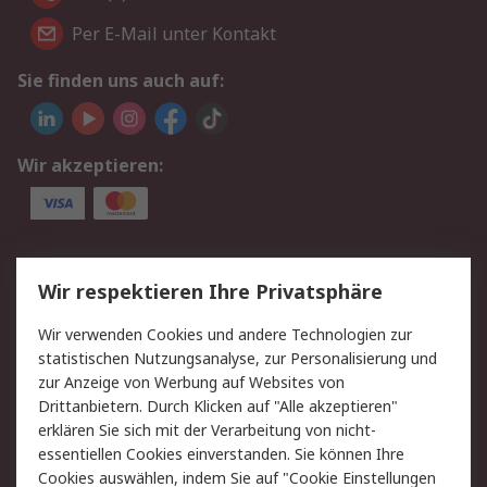
Per E-Mail unter Kontakt
Sie finden uns auch auf:
Wir akzeptieren:
Service
Wir respektieren Ihre Privatsphäre
Value Added Services
Lieferlösungen
Wir verwenden Cookies und andere Technologien zur
Rücksendungen
Kontakt
statistischen Nutzungsanalyse, zur Personalisierung und
Hilfe
Privatkunden
zur Anzeige von Werbung auf Websites von
Drittanbietern. Durch Klicken auf "Alle akzeptieren"
Rechtliches
erklären Sie sich mit der Verarbeitung von nicht-
essentiellen Cookies einverstanden. Sie können Ihre
AGB
Datenschutz
Cookies auswählen, indem Sie auf "Cookie Einstellungen